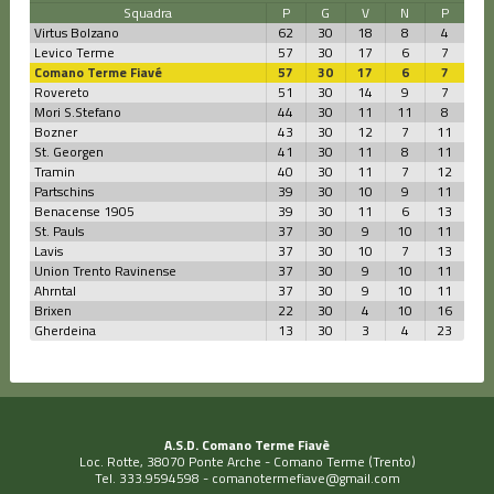
Squadra
P
G
V
N
P
Virtus Bolzano
62
30
18
8
4
Levico Terme
57
30
17
6
7
Comano Terme Fiavé
57
30
17
6
7
Rovereto
51
30
14
9
7
Mori S.Stefano
44
30
11
11
8
Bozner
43
30
12
7
11
St. Georgen
41
30
11
8
11
Tramin
40
30
11
7
12
Partschins
39
30
10
9
11
Benacense 1905
39
30
11
6
13
St. Pauls
37
30
9
10
11
Lavis
37
30
10
7
13
Union Trento Ravinense
37
30
9
10
11
Ahrntal
37
30
9
10
11
Brixen
22
30
4
10
16
Gherdeina
13
30
3
4
23
A.S.D. Comano Terme Fiavè
Loc. Rotte, 38070 Ponte Arche - Comano Terme (Trento)
Tel. 333.9594598 -
comanotermefiave@gmail.com