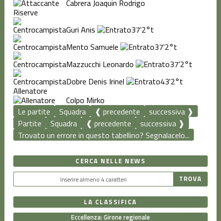
Cabrera Joaquin Rodrigo
Riserve
Guri Anis
37'
2°t
Mento Samuele
37'
2°t
Mazzucchi Leonardo
37'
2°t
Dobre Denis Irinel
43'
2°t
Allenatore
Colpo Mirko
Le partite
Squadra
❰ precedente
successiva ❱
Partite
Squadra
❰ precedente
successiva ❱
Trovato un errore in questo tabellino? Segnalacelo...
CERCA NELLE NEWS
LA CLASSIFICA
Eccellenza: Girone regionale