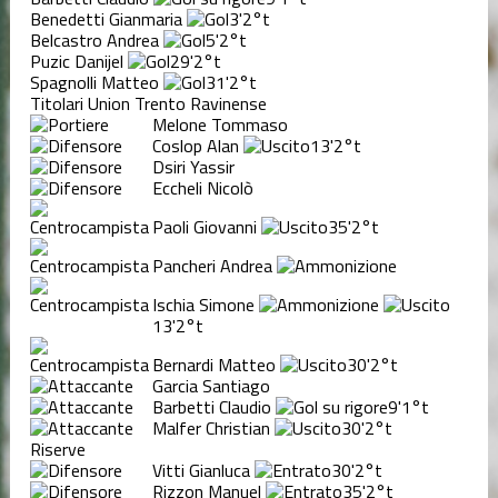
Benedetti Gianmaria
3'
2°t
Belcastro Andrea
5'
2°t
Puzic Danijel
29'
2°t
Spagnolli Matteo
31'
2°t
Titolari Union Trento Ravinense
Melone Tommaso
Coslop Alan
13'
2°t
Dsiri Yassir
Eccheli Nicolò
Paoli Giovanni
35'
2°t
Pancheri Andrea
Ischia Simone
13'
2°t
Bernardi Matteo
30'
2°t
Garcia Santiago
Barbetti Claudio
9'
1°t
Malfer Christian
30'
2°t
Riserve
Vitti Gianluca
30'
2°t
Rizzon Manuel
35'
2°t