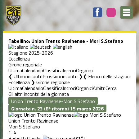
Tabellino: Union Trento Ravinense - Mori S.Stefano
Stagione 2025-2026
Eccellenza
Girone regionale
Ultima
Calendario
Classifica
Incroci
Organici
❮ Ultimi incontri
Prossimi incontri ❯
Elenco delle stagioni
Eccellenza ❯ Girone regionale
Ultima
Calendario
Classifica
Incroci
Organici
Arbitri
Cerca
Gli altri incontri della giornata
Giornata n. 23 (8ª ritorno)
15 marzo 2026
Union Trento Ravinense
Mori S.Stefano
1-4
Barbetti Claudio
9'
1°t