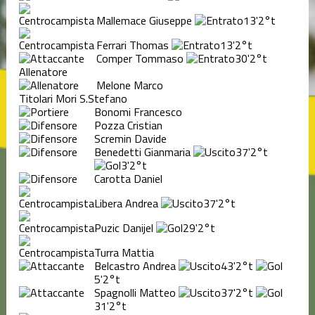
Mallemace Giuseppe
13'
2°t
Ferrari Thomas
13'
2°t
Comper Tommaso
30'
2°t
Allenatore
Melone Marco
Titolari Mori S.Stefano
Bonomi Francesco
Pozza Cristian
Scremin Davide
Benedetti Gianmaria
37'
2°t
3'
2°t
Carotta Daniel
Libera Andrea
37'
2°t
Puzic Danijel
29'
2°t
Turra Mattia
Belcastro Andrea
43'
2°t
5'
2°t
Spagnolli Matteo
37'
2°t
31'
2°t