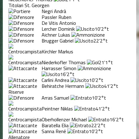
Titolari St. Georgen
Negri Andrà
Passler Ruben
De Vitis Antonio
Lercher Dominik
10'
2°t
Aichner Lukas
Brugger Gabriel
22'
2°t
Kirchler Markus
Niederkofler Thomas
21'
1°t
Harrasser Simon
16'
2°t
Carlini Andrea
10'
2°t
Behiratche Hermann
41'
2°t
Riserve
Arras Samuel
10'
2°t
Peintner Niklas
41'
2°t
Oberhollenzer Michael
16'
2°t
Baratella Elia
22'
2°t
Sanna René
10'
2°t
Allenatore