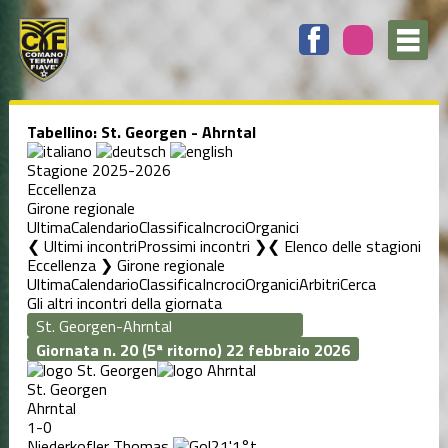
Tabellino: St. Georgen - Ahrntal
Stagione 2025-2026
Eccellenza
Girone regionale
Ultima
Calendario
Classifica
Incroci
Organici
❮ Ultimi incontri
Prossimi incontri ❯
Elenco delle stagioni
Eccellenza ❯ Girone regionale
Ultima
Calendario
Classifica
Incroci
Organici
Arbitri
Cerca
Gli altri incontri della giornata
Giornata n. 20 (5ª ritorno)
22 febbraio 2026
St. Georgen
Ahrntal
1-0
Niederkofler Thomas
21'
1°t