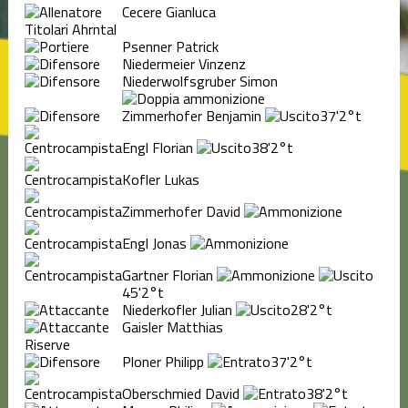
Cecere Gianluca
Titolari Ahrntal
Psenner Patrick
Niedermeier Vinzenz
Niederwolfsgruber Simon
Zimmerhofer Benjamin
37'
2°t
Engl Florian
38'
2°t
Kofler Lukas
Zimmerhofer David
Engl Jonas
Gartner Florian
45'
2°t
Niederkofler Julian
28'
2°t
Gaisler Matthias
Riserve
Ploner Philipp
37'
2°t
Oberschmied David
38'
2°t