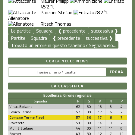
Maurer Philipp
45'
2°t
Pareiner Stefan
28'
2°t
Allenatore
Ritsch Thomas
Le partite
Squadra
❰ precedente
successiva ❱
Partite
Squadra
❰ precedente
successiva ❱
Trovato un errore in questo tabellino? Segnalacelo...
CERCA NELLE NEWS
LA CLASSIFICA
Eccellenza: Girone regionale
Squadra
P
G
V
N
P
Virtus Bolzano
62
30
18
8
4
Levico Terme
57
30
17
6
7
Comano Terme Fiavé
57
30
17
6
7
Rovereto
51
30
14
9
7
Mori S.Stefano
44
30
11
11
8
Bozner
43
30
12
7
11