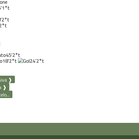
'
1°t
'
2°t
2°t
t
45'
2°t
18'
2°t
24'
2°t
siva ❱
a ❱
lo...