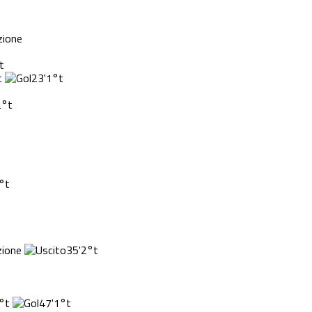
t
t
23'
1°t
2°t
t
°t
35'
2°t
°t
47'
1°t