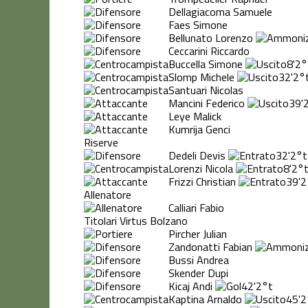
Dellagiacoma Samuele
Faes Simone
Bellunato Lorenzo
Ceccarini Riccardo
Buccella Simone
8'
2°
Slomp Michele
32'
2°
Santuari Nicolas
Mancini Federico
39'
Leye Malick
Kumrija Genci
Riserve
Dedeli Devis
32'
2°t
Lorenzi Nicola
8'
2°
Frizzi Christian
39'
2
Allenatore
Calliari Fabio
Titolari Virtus Bolzano
Pircher Julian
Zandonatti Fabian
Bussi Andrea
Skender Dupi
Kicaj Andi
42'
2°t
Kaptina Arnaldo
45'
2