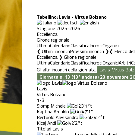
Tabellino: Lavis - Virtus Bolzano
Stagione 2025-2026
Eccellenza
Girone regionale
Ultima
Calendario
Classifica
Incroci
Organici
❮ Ultimi incontri
Prossimi incontri ❯
Elenco del
Eccellenza ❯ Girone regionale
Ultima
Calendario
Classifica
Incroci
Organici
Arbitri
C
Gli altri incontri della giornata
Giornata n. 13 (13ª andata)
23 novembre 2
Lavis
Virtus Bolzano
1-3
Slomp Michele
23'
1°t
Kaptina Arnaldo
47'
1°t
Bertuolo Alessandro
24'
2°t
Kicaj Andi
42'
2°t
Titolari Lavis
Trompedeller Raphael