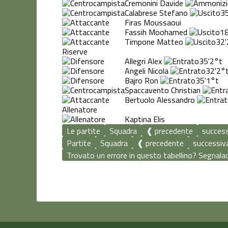
Cremonini Davide
Calabrese Stefano
35
Firas Moussaoui
Fassih Moohamed
18
Timpone Matteo
32'
Riserve
Allegri Alex
35'
2°t
Angeli Nicola
32'
2°
Bajro Ron
35'
1°t
Spaccavento Christian
Bertuolo Alessandro
Allenatore
Kaptina Elis
Le partite
Squadra
❰ precedente
succes
Partite
Squadra
❰ precedente
successiv
Trovato un errore in questo tabellino? Segnalace