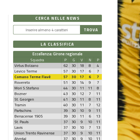
CERCA NELLE NEWS
LA CLASSIFICA
Eccellenza: Girone regionale
Squadra
P
G
V
N
P
Virtus Bolzano
62
30
18
8
4
Levico Terme
57
30
17
6
7
Comano Terme Fiavé
57
30
17
6
7
Rovereto
51
30
14
9
7
Mori S.Stefano
44
30
11
11
8
Bozner
43
30
12
7
11
St. Georgen
41
30
11
8
11
Tramin
40
30
11
7
12
Partschins
39
30
10
9
11
Benacense 1905
39
30
11
6
13
St. Pauls
37
30
9
10
11
Lavis
37
30
10
7
13
Union Trento Ravinense
37
30
9
10
11
Ahrntal
37
30
9
10
11