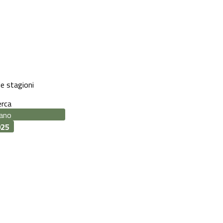
le stagioni
erca
025