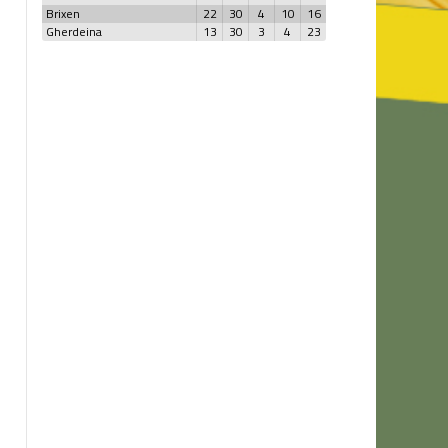
Brixen
22
30
4
10
16
Gherdeina
13
30
3
4
23