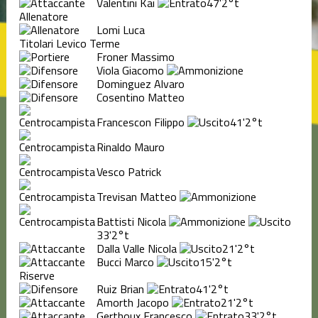
Valentini Kai
47'
2°t
Allenatore
Lomi Luca
Titolari Levico Terme
Froner Massimo
Viola Giacomo
Dominguez Alvaro
Cosentino Matteo
Francescon Filippo
41'
2°t
Rinaldo Mauro
Vesco Patrick
Trevisan Matteo
Battisti Nicola
33'
2°t
Dalla Valle Nicola
21'
2°t
Bucci Marco
15'
2°t
Riserve
Ruiz Brian
41'
2°t
Amorth Jacopo
21'
2°t
Gerthoux Francesco
33'
2°t