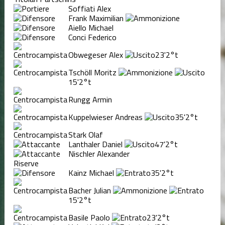
Soffiati Alex
Frank Maximilian
Aiello Michael
Conci Federico
Obwegeser Alex
23'
2°t
Tschöll Moritz
15'
2°t
Rungg Armin
Kuppelwieser Andreas
35'
2°t
Stark Olaf
Lanthaler Daniel
47'
2°t
Nischler Alexander
Riserve
Kainz Michael
35'
2°t
Bacher Julian
15'
2°t
Basile Paolo
23'
2°t