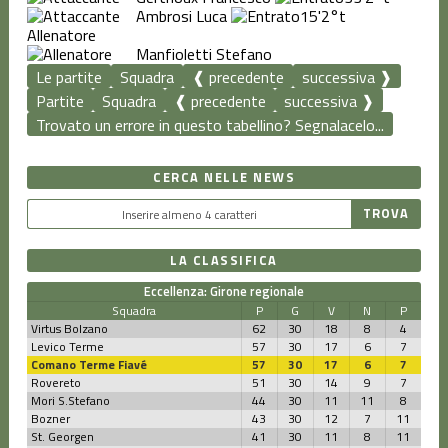
Ambrosi Luca
15'
2°t
Allenatore
Manfioletti Stefano
Le partite
Squadra
❰ precedente
successiva ❱
Partite
Squadra
❰ precedente
successiva ❱
Trovato un errore in questo tabellino? Segnalacelo...
CERCA NELLE NEWS
LA CLASSIFICA
Eccellenza: Girone regionale
Squadra
P
G
V
N
P
Virtus Bolzano
62
30
18
8
4
Levico Terme
57
30
17
6
7
Comano Terme Fiavé
57
30
17
6
7
Rovereto
51
30
14
9
7
Mori S.Stefano
44
30
11
11
8
Bozner
43
30
12
7
11
St. Georgen
41
30
11
8
11