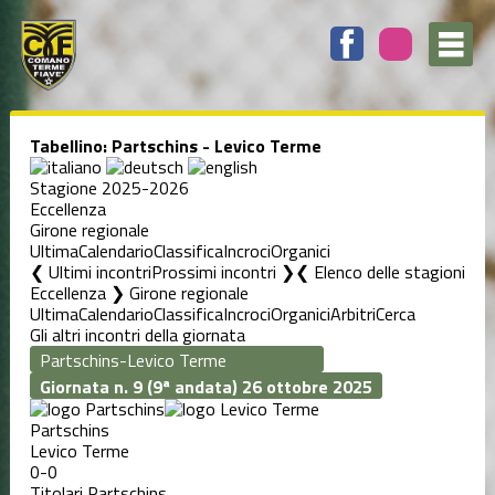
Tabellino: Partschins - Levico Terme
Stagione 2025-2026
Eccellenza
Girone regionale
Ultima
Calendario
Classifica
Incroci
Organici
❮ Ultimi incontri
Prossimi incontri ❯
Elenco delle stagioni
Eccellenza ❯ Girone regionale
Ultima
Calendario
Classifica
Incroci
Organici
Arbitri
Cerca
Gli altri incontri della giornata
Giornata n. 9 (9ª andata)
26 ottobre 2025
Partschins
Levico Terme
0-0
Titolari Partschins