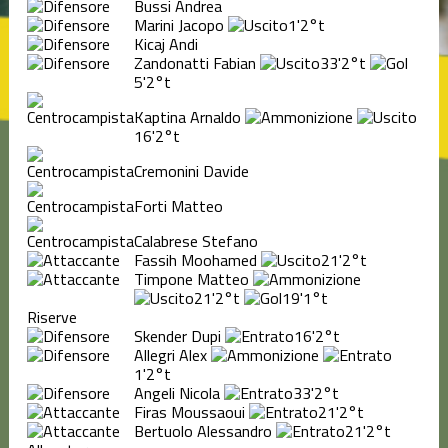
Bussi Andrea
Marini Jacopo
1'
2°t
Kicaj Andi
Zandonatti Fabian
33'
2°t
5'
2°t
Kaptina Arnaldo
16'
2°t
Cremonini Davide
Forti Matteo
Calabrese Stefano
Fassih Moohamed
21'
2°t
Timpone Matteo
21'
2°t
19'
1°t
Riserve
Skender Dupi
16'
2°t
Allegri Alex
1'
2°t
Angeli Nicola
33'
2°t
Firas Moussaoui
21'
2°t
Bertuolo Alessandro
21'
2°t