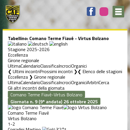
Tabellino: Comano Terme Fiavé - Virtus Bolzano
Stagione 2025-2026
Eccellenza
Girone regionale
Ultima
Calendario
Classifica
Incroci
Organici
❮ Ultimi incontri
Prossimi incontri ❯
Elenco delle stagioni
Eccellenza ❯ Girone regionale
Ultima
Calendario
Classifica
Incroci
Organici
Arbitri
Cerca
Gli altri incontri della giornata
Giornata n. 9 (9ª andata)
26 ottobre 2025
Comano Terme Fiavé
Virtus Bolzano
1-2
Corradini Martino
43'
2°t