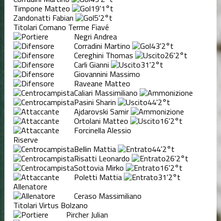
Timpone Matteo
19'
1°t
Zandonatti Fabian
5'
2°t
Titolari Comano Terme Fiavé
Negri Andrea
Corradini Martino
43'
2°t
Cereghini Thomas
26'
2°t
Carli Gianni
31'
2°t
Giovannini Massimo
Raveane Matteo
Caliari Massimiliano
Pasini Sharin
44'
2°t
Ajdarovski Samir
Ortolani Matteo
16'
2°t
Forcinella Alessio
Riserve
Bellin Mattia
44'
2°t
Risatti Leonardo
26'
2°t
Sottovia Mirko
16'
2°t
Poletti Mattia
31'
2°t
Allenatore
Ceraso Massimiliano
Titolari Virtus Bolzano
Pircher Julian