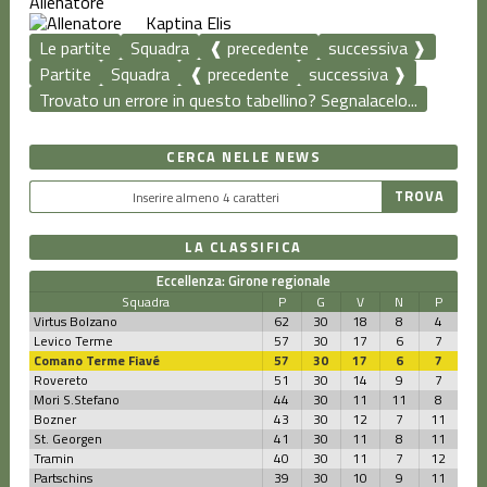
Allenatore
Kaptina Elis
Le partite
Squadra
❰ precedente
successiva ❱
Partite
Squadra
❰ precedente
successiva ❱
Trovato un errore in questo tabellino? Segnalacelo...
CERCA NELLE NEWS
LA CLASSIFICA
Eccellenza: Girone regionale
Squadra
P
G
V
N
P
Virtus Bolzano
62
30
18
8
4
Levico Terme
57
30
17
6
7
Comano Terme Fiavé
57
30
17
6
7
Rovereto
51
30
14
9
7
Mori S.Stefano
44
30
11
11
8
Bozner
43
30
12
7
11
St. Georgen
41
30
11
8
11
Tramin
40
30
11
7
12
Partschins
39
30
10
9
11