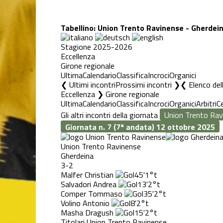
Tabellino: Union Trento Ravinense - Gherdei
Stagione 2025-2026
Eccellenza
Girone regionale
Ultima
Calendario
Classifica
Incroci
Organici
❮ Ultimi incontri
Prossimi incontri ❯
Elenco del
Eccellenza ❯ Girone regionale
Ultima
Calendario
Classifica
Incroci
Organici
Arbitri
C
Gli altri incontri della giornata
Giornata n. 7 (7ª andata)
12 ottobre 2025
Union Trento Ravinense
Gherdeina
3-2
Malfer Christian
45'
1°t
Salvadori Andrea
13'
2°t
Comper Tommaso
35'
2°t
Volino Antonio
8'
2°t
Masha Dragush
15'
2°t
Titolari Union Trento Ravinense