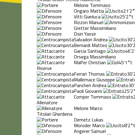
Melone Tommaso
Ongaro Mattia
21'
2°
Vitti Gianluca
25'
2°t
Rizzon Manuel
Gretter Massimiliano
Dsiri Yassir
Salvadori Andrea
30'
Bernardi Matteo
30'
Garcia Santiago
46'
2
Orsega Massimiliano
Malfer Christian
45'
1°t
Riserve
Ferrari Thomas
30'
Mallemace Giuseppe
Pancheri Andrea
30'
Paoli Giovanni
25'
2
Comper Tommaso
Allenatore
Melone Marco
Titolari Gherdeina
Demetz Lukas
Moroder Marco
8'
2°
Angerer Samuel