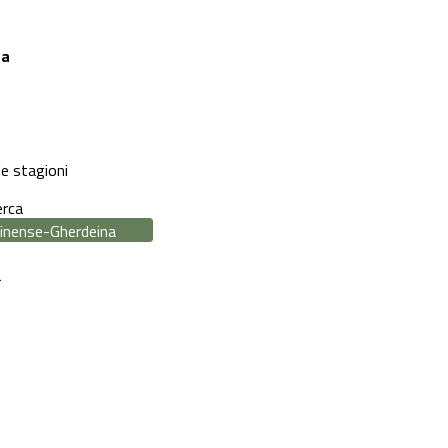
na
le stagioni
erca