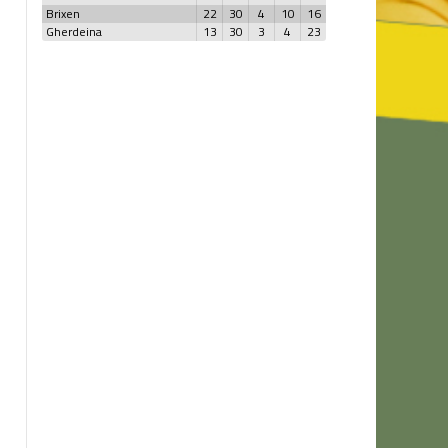
Brixen
22
30
4
10
16
Gherdeina
13
30
3
4
23