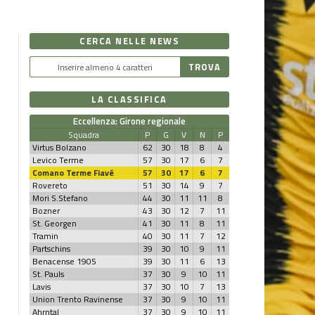
CERCA NELLE NEWS
LA CLASSIFICA
Eccellenza: Girone regionale
Squadra
P
G
V
N
P
Virtus Bolzano
62
30
18
8
4
Levico Terme
57
30
17
6
7
Comano Terme Fiavé
57
30
17
6
7
Rovereto
51
30
14
9
7
Mori S.Stefano
44
30
11
11
8
Bozner
43
30
12
7
11
St. Georgen
41
30
11
8
11
Tramin
40
30
11
7
12
Partschins
39
30
10
9
11
Benacense 1905
39
30
11
6
13
St. Pauls
37
30
9
10
11
Lavis
37
30
10
7
13
Union Trento Ravinense
37
30
9
10
11
Ahrntal
37
30
9
10
11