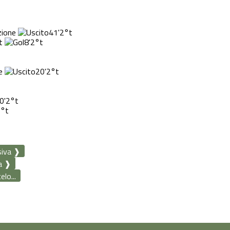
41'
2°t
t
8'
2°t
20'
2°t
0'
2°t
2°t
siva ❱
a ❱
lo...