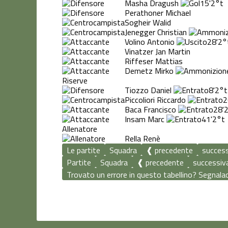
Masha Dragush
15'
2°t
Perathoner Michael
Sogheir Walid
Jenegger Christian
Volino Antonio
28'
2°
Vinatzer Jan Martin
Riffeser Mattias
Demetz Mirko
Riserve
Tiozzo Daniel
8'
2°t
Piccoliori Riccardo
2
Baca Francisco
28'
Insam Marc
41'
2°t
Allenatore
Rella Renè
Le partite
Squadra
❰ precedente
succes
Partite
Squadra
❰ precedente
successiv
Trovato un errore in questo tabellino? Segnalace