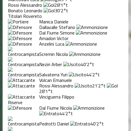
Rossi Alessandro
28'
1°t
Bonato Leonardo
30'
2°t
Titolari Rovereto
Manica Daniele
Dallavalle Stefano
Dal Fiume Simone
Amadori Victor
Anzelini Luca
Scremin Nicola
Neziri Arber
40'
2°t
Salvaterra Yuri
44'
2°t
Volcan Emanuele
Rossi Alessandro
21'
2°t
28'
1°t
Vinciguerra Filippo
Riserve
Dal Fiume Nicola
44'
2°t
Pedrotti Daniel
40'
2°t