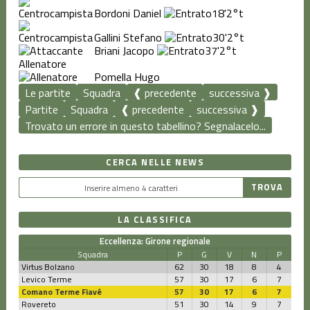
Bordoni Daniel
18'
2°t
Gallini Stefano
30'
2°t
Briani Jacopo
37'
2°t
Allenatore
Pomella Hugo
Le partite
Squadra
❰ precedente
successiva ❱
Partite
Squadra
❰ precedente
successiva ❱
Trovato un errore in questo tabellino? Segnalacelo...
CERCA NELLE NEWS
LA CLASSIFICA
Eccellenza: Girone regionale
Squadra
P
G
V
N
P
Virtus Bolzano
62
30
18
8
4
Levico Terme
57
30
17
6
7
Comano Terme Fiavé
57
30
17
6
7
Rovereto
51
30
14
9
7