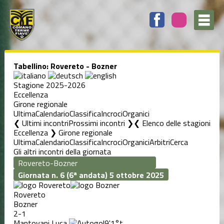
Tabellino: Rovereto - Bozner
Stagione 2025-2026
Eccellenza
Girone regionale
Ultima
Calendario
Classifica
Incroci
Organici
❮ Ultimi incontri
Prossimi incontri ❯
Elenco delle stagioni
Eccellenza ❯ Girone regionale
Ultima
Calendario
Classifica
Incroci
Organici
Arbitri
Cerca
Gli altri incontri della giornata
Giornata n. 6 (6ª andata)
5 ottobre 2025
Rovereto
Bozner
2-1
Mantovani Luca
9'
1°t