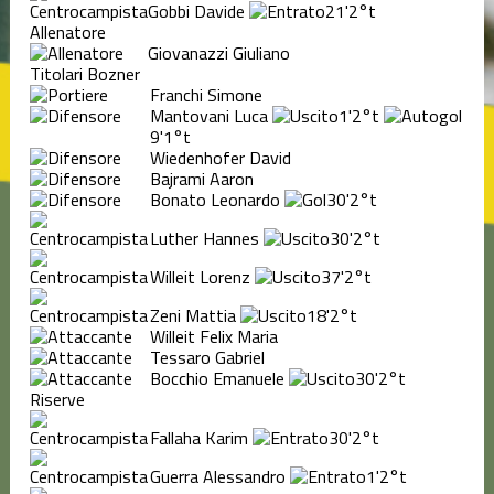
Gobbi Davide
21'
2°t
Allenatore
Giovanazzi Giuliano
Titolari Bozner
Franchi Simone
Mantovani Luca
1'
2°t
9'
1°t
Wiedenhofer David
Bajrami Aaron
Bonato Leonardo
30'
2°t
Luther Hannes
30'
2°t
Willeit Lorenz
37'
2°t
Zeni Mattia
18'
2°t
Willeit Felix Maria
Tessaro Gabriel
Bocchio Emanuele
30'
2°t
Riserve
Fallaha Karim
30'
2°t
Guerra Alessandro
1'
2°t