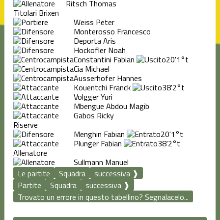
Ritsch Thomas
Titolari Brixen
Weiss Peter
Monterosso Francesco
Deporta Aris
Hockofler Noah
Constantini Fabian
20'
1°t
Cia Michael
Ausserhofer Hannes
Kouentchi Franck
38'
2°t
Volgger Yuri
Mbengue Abdou Magib
Gabos Ricky
Riserve
Menghin Fabian
20'
1°t
Plunger Fabian
38'
2°t
Allenatore
Sullmann Manuel
Le partite
Squadra
successiva ❱
Partite
Squadra
successiva ❱
Trovato un errore in questo tabellino? Segnalacelo...