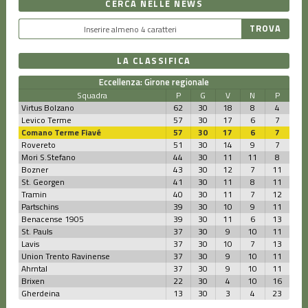
CERCA NELLE NEWS
LA CLASSIFICA
Eccellenza: Girone regionale
Squadra
P
G
V
N
P
Virtus Bolzano
62
30
18
8
4
Levico Terme
57
30
17
6
7
Comano Terme Fiavé
57
30
17
6
7
Rovereto
51
30
14
9
7
Mori S.Stefano
44
30
11
11
8
Bozner
43
30
12
7
11
St. Georgen
41
30
11
8
11
Tramin
40
30
11
7
12
Partschins
39
30
10
9
11
Benacense 1905
39
30
11
6
13
St. Pauls
37
30
9
10
11
Lavis
37
30
10
7
13
Union Trento Ravinense
37
30
9
10
11
Ahrntal
37
30
9
10
11
Brixen
22
30
4
10
16
Gherdeina
13
30
3
4
23