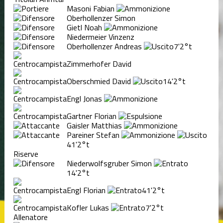
Masoni Fabian
Oberhollenzer Simon
Gietl Noah
Niedermeier Vinzenz
Oberhollenzer Andreas
7'
2°t
Zimmerhofer David
Oberschmied David
14'
2°t
Engl Jonas
Gartner Florian
Gaisler Matthias
Pareiner Stefan
41'
2°t
Riserve
Niederwolfsgruber Simon
14'
2°t
Engl Florian
41'
2°t
Kofler Lukas
7'
2°t
Allenatore