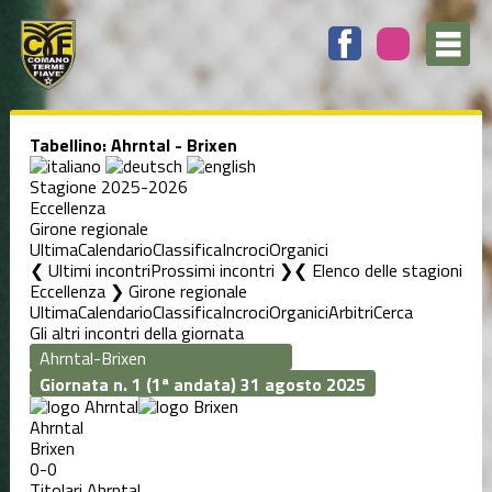
Tabellino: Ahrntal - Brixen
Stagione 2025-2026
Eccellenza
Girone regionale
Ultima
Calendario
Classifica
Incroci
Organici
❮ Ultimi incontri
Prossimi incontri ❯
Elenco delle stagioni
Eccellenza ❯ Girone regionale
Ultima
Calendario
Classifica
Incroci
Organici
Arbitri
Cerca
Gli altri incontri della giornata
Giornata n. 1 (1ª andata)
31 agosto 2025
Ahrntal
Brixen
0-0
Titolari Ahrntal