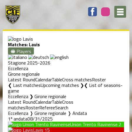
Matches: Lavis
Players
Stagione 2025-2026
Eccellenza
Girone regionale
Latest Round
Calendar
Table
Cross matches
Roster
❮ Last matches
Upcoming matches ❯
List of seasons-
game
Eccellenza ❯ Girone regionale
Latest Round
Calendar
Table
Cross
matches
Roster
Referee
Search
Eccellenza ❭ Girone regionale ❭ Andata
1ª andata
08/31/2025
Union Trento Ravinense
2
Lavis
15