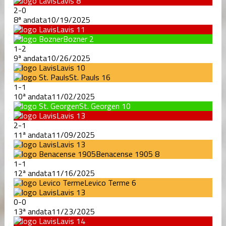
Lavis
8
2
-
0
8ª andata
10/19/2025
Lavis
11
Bozner
2
1
-
2
9ª andata
10/26/2025
Lavis
10
St. Pauls
16
1
-
1
10ª andata
11/02/2025
St. Georgen
10
Lavis
13
2
-
1
11ª andata
11/09/2025
Lavis
13
Benacense 1905
8
1
-
1
12ª andata
11/16/2025
Levico Terme
6
Lavis
13
0
-
0
13ª andata
11/23/2025
Lavis
14