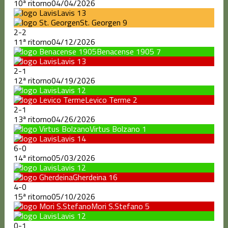
10ª ritorno
04/04/2026
Lavis
13
St. Georgen
9
2
-
2
11ª ritorno
04/12/2026
Benacense 1905
7
Lavis
13
2
-
1
12ª ritorno
04/19/2026
Lavis
12
Levico Terme
2
2
-
1
13ª ritorno
04/26/2026
Virtus Bolzano
1
Lavis
14
6
-
0
14ª ritorno
05/03/2026
Lavis
12
Gherdeina
16
4
-
0
15ª ritorno
05/10/2026
Mori S.Stefano
5
Lavis
12
0
-
1