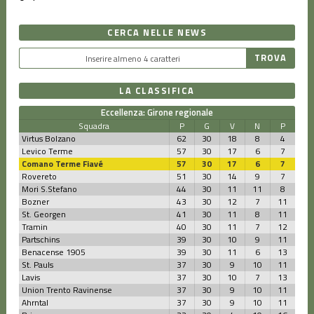
CERCA NELLE NEWS
LA CLASSIFICA
Eccellenza: Girone regionale
Squadra
P
G
V
N
P
Virtus Bolzano
62
30
18
8
4
Levico Terme
57
30
17
6
7
Comano Terme Fiavé
57
30
17
6
7
Rovereto
51
30
14
9
7
Mori S.Stefano
44
30
11
11
8
Bozner
43
30
12
7
11
St. Georgen
41
30
11
8
11
Tramin
40
30
11
7
12
Partschins
39
30
10
9
11
Benacense 1905
39
30
11
6
13
St. Pauls
37
30
9
10
11
Lavis
37
30
10
7
13
Union Trento Ravinense
37
30
9
10
11
Ahrntal
37
30
9
10
11