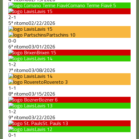
Comano Terme Fiavé
5
Lavis
15
2
-
1
5ª ritorno
02/22/2026
Lavis
15
Partschins
10
0
-
0
6ª ritorno
03/01/2026
Brixen
15
Lavis
14
1
-
2
7ª ritorno
03/08/2026
Lavis
14
Rovereto
3
1
-
1
8ª ritorno
03/15/2026
Bozner
6
Lavis
13
1
-
2
9ª ritorno
03/22/2026
St. Pauls
13
Lavis
12
0
-
1