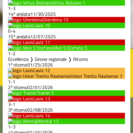
Virtus Bolzano
1
1
-
3
14ª andata
11/30/2025
Gherdeina
15
Lavis
10
0
-
4
15ª andata
12/07/2025
Lavis
11
Mori S.Stefano
5
1
-
2
Eccellenza ❭ Girone regionale ❭ Ritorno
1ª ritorno
01/25/2026
Lavis
12
Union Trento Ravinense
7
1
-
1
2ª ritorno
02/01/2026
Tramin
5
Lavis
13
3
-
1
3ª ritorno
02/08/2026
Lavis
14
Ahrntal
13
1
-
3
4ª ritorno
02/15/2026