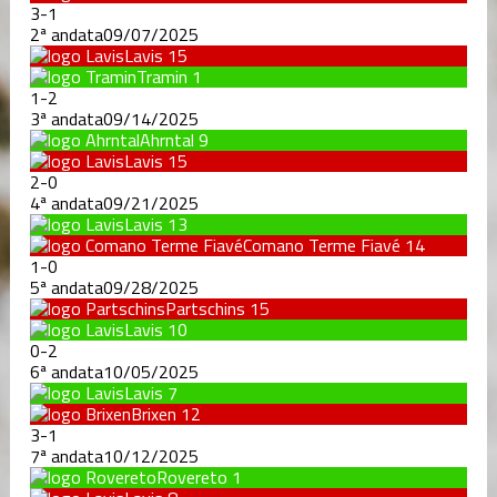
3
-
1
2ª andata
09/07/2025
Lavis
15
Tramin
1
1
-
2
3ª andata
09/14/2025
Ahrntal
9
Lavis
15
2
-
0
4ª andata
09/21/2025
Lavis
13
Comano Terme Fiavé
14
1
-
0
5ª andata
09/28/2025
Partschins
15
Lavis
10
0
-
2
6ª andata
10/05/2025
Lavis
7
Brixen
12
3
-
1
7ª andata
10/12/2025
Rovereto
1