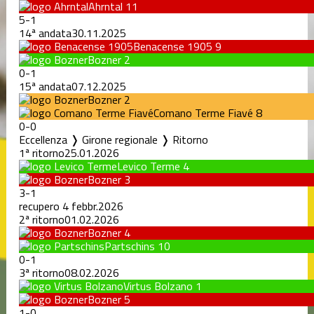
Ahrntal
11
5
-
1
14ª andata
30.11.2025
Benacense 1905
9
Bozner
2
0
-
1
15ª andata
07.12.2025
Bozner
2
Comano Terme Fiavé
8
0
-
0
Eccellenza ❭ Girone regionale ❭ Ritorno
1ª ritorno
25.01.2026
Levico Terme
4
Bozner
3
3
-
1
recupero 4 febbr.2026
2ª ritorno
01.02.2026
Bozner
4
Partschins
10
0
-
1
3ª ritorno
08.02.2026
Virtus Bolzano
1
Bozner
5
1
-
0