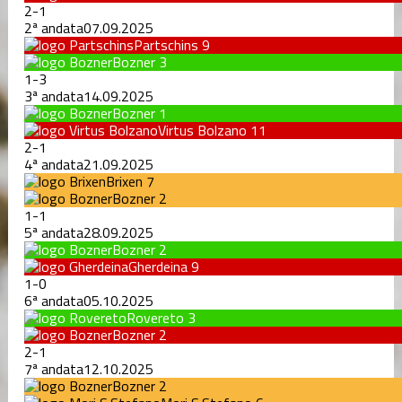
2
-
1
2ª andata
07.09.2025
Partschins
9
Bozner
3
1
-
3
3ª andata
14.09.2025
Bozner
1
Virtus Bolzano
11
2
-
1
4ª andata
21.09.2025
Brixen
7
Bozner
2
1
-
1
5ª andata
28.09.2025
Bozner
2
Gherdeina
9
1
-
0
6ª andata
05.10.2025
Rovereto
3
Bozner
2
2
-
1
7ª andata
12.10.2025
Bozner
2