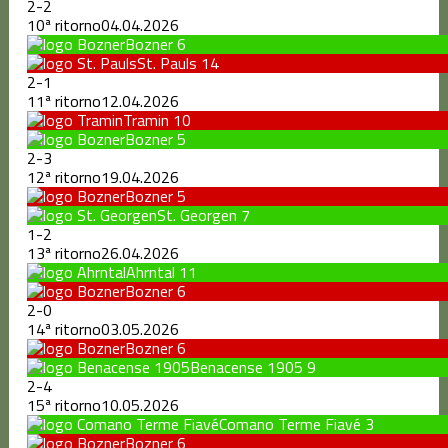
2
-
2
10ª ritorno
04.04.2026
Bozner
6
St. Pauls
14
2
-
1
11ª ritorno
12.04.2026
Tramin
10
Bozner
5
2
-
3
12ª ritorno
19.04.2026
Bozner
5
St. Georgen
7
1
-
2
13ª ritorno
26.04.2026
Ahrntal
11
Bozner
6
2
-
0
14ª ritorno
03.05.2026
Bozner
6
Benacense 1905
9
2
-
4
15ª ritorno
10.05.2026
Comano Terme Fiavé
3
Bozner
6