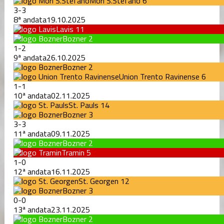
Mori S.Stefano
6
3
-
3
8ª andata
19.10.2025
Lavis
11
Bozner
2
1
-
2
9ª andata
26.10.2025
Bozner
2
Union Trento Ravinense
6
1
-
1
10ª andata
02.11.2025
St. Pauls
14
Bozner
3
3
-
3
11ª andata
09.11.2025
Bozner
2
Tramin
5
1
-
0
12ª andata
16.11.2025
St. Georgen
12
Bozner
3
0
-
0
13ª andata
23.11.2025
Bozner
2