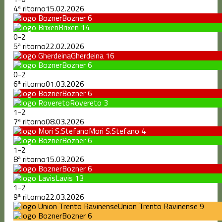
4ª ritorno
15.02.2026
Bozner
6
Brixen
14
0
-
2
5ª ritorno
22.02.2026
Gherdeina
16
Bozner
6
0
-
2
6ª ritorno
01.03.2026
Bozner
6
Rovereto
3
1
-
2
7ª ritorno
08.03.2026
Mori S.Stefano
4
Bozner
6
1
-
2
8ª ritorno
15.03.2026
Bozner
6
Lavis
13
1
-
2
9ª ritorno
22.03.2026
Union Trento Ravinense
9
Bozner
6