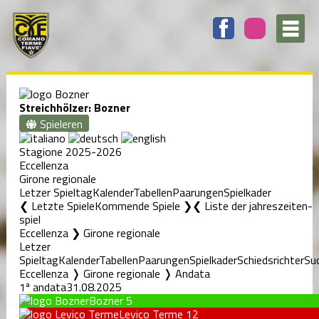
Streichhölzer: Bozner
Spieleren
Stagione 2025-2026
Eccellenza
Girone regionale
Letzer Spieltag
Kalender
Tabellen
Paarungen
Spielkader
❮ Letzte Spiele
Kommende Spiele ❯
Liste der jahreszeiten-
spiel
Eccellenza ❯ Girone regionale
Letzer
Spieltag
Kalender
Tabellen
Paarungen
Spielkader
Schiedsrichter
Su
Eccellenza ❭ Girone regionale ❭ Andata
1ª andata
31.08.2025
Bozner
5
Levico Terme
12