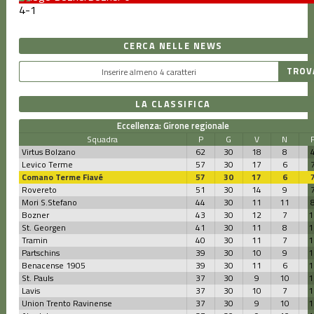
4
-
1
CERCA NELLE NEWS
LA CLASSIFICA
Eccellenza: Girone regionale
Squadra
P
G
V
N
Virtus Bolzano
62
30
18
8
Levico Terme
57
30
17
6
Comano Terme Fiavé
57
30
17
6
Rovereto
51
30
14
9
Mori S.Stefano
44
30
11
11
Bozner
43
30
12
7
1
St. Georgen
41
30
11
8
1
Tramin
40
30
11
7
1
Partschins
39
30
10
9
1
Benacense 1905
39
30
11
6
1
St. Pauls
37
30
9
10
1
Lavis
37
30
10
7
1
Union Trento Ravinense
37
30
9
10
1