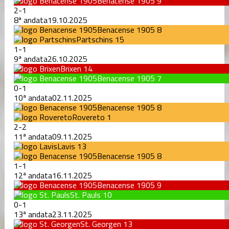
Benacense 1905
9
2
-
1
8ª andata
19.10.2025
Benacense 1905
8
Partschins
15
1
-
1
9ª andata
26.10.2025
Brixen
14
Benacense 1905
7
0
-
1
10ª andata
02.11.2025
Benacense 1905
8
Rovereto
1
2
-
2
11ª andata
09.11.2025
Lavis
13
Benacense 1905
8
1
-
1
12ª andata
16.11.2025
Benacense 1905
9
St. Pauls
10
0
-
1
13ª andata
23.11.2025
St. Georgen
13