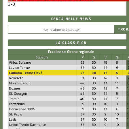
5
-
0
CERCA NELLE NEWS
LA CLASSIFICA
Eccellenza: Girone regionale
Squadra
P
G
V
N
Virtus Bolzano
62
30
18
8
Levico Terme
57
30
17
6
Comano Terme Fiavé
57
30
17
6
Rovereto
51
30
14
9
Mori S.Stefano
44
30
11
11
Bozner
43
30
12
7
1
St. Georgen
41
30
11
8
1
Tramin
40
30
11
7
1
Partschins
39
30
10
9
1
Benacense 1905
39
30
11
6
1
St. Pauls
37
30
9
10
1
Lavis
37
30
10
7
1
Union Trento Ravinense
37
30
9
10
1