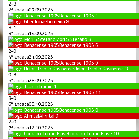
2
-
3
2ª andata
07.09.2025
Benacense 1905
2
Gherdeina
8
3
-
1
3ª andata
14.09.2025
Mori S.Stefano
3
Benacense 1905
6
2
-
0
4ª andata
21.09.2025
Benacense 1905
9
Union Trento Ravinense
3
0
-
3
5ª andata
28.09.2025
Tramin
1
Benacense 1905
11
3
-
0
6ª andata
05.10.2025
Benacense 1905
8
Ahrntal
9
2
-
0
7ª andata
12.10.2025
Comano Terme Fiavé
10