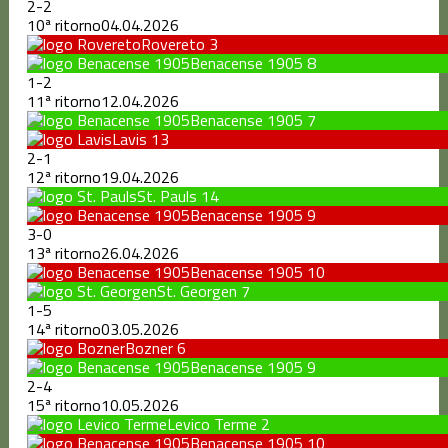
2
-
2
10ª ritorno
04.04.2026
Rovereto
3
Benacense 1905
8
1
-
2
11ª ritorno
12.04.2026
Benacense 1905
7
Lavis
13
2
-
1
12ª ritorno
19.04.2026
St. Pauls
14
Benacense 1905
9
3
-
0
13ª ritorno
26.04.2026
Benacense 1905
10
St. Georgen
7
1
-
5
14ª ritorno
03.05.2026
Bozner
6
Benacense 1905
9
2
-
4
15ª ritorno
10.05.2026
Levico Terme
2
Benacense 1905
10