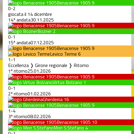
Benacense 1905
9
0
-
2
giocata il 14 dicembre
14ª andata
30.11.2025
Benacense 1905
9
Bozner
2
0
-
1
15ª andata
07.12.2025
Benacense 1905
9
Levico Terme
6
1
-
1
Eccellenza ❭ Girone regionale ❭ Ritorno
1ª ritorno
25.01.2026
Benacense 1905
9
Virtus Bolzano
1
0
-
1
2ª ritorno
01.02.2026
Gherdeina
16
Benacense 1905
9
1
-
4
3ª ritorno
08.02.2026
Benacense 1905
10
Mori S.Stefano
4
0
-
2