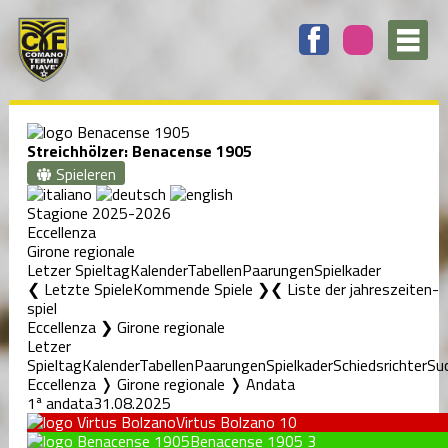
Streichhölzer: Benacense 1905
Spieleren
Stagione 2025-2026
Eccellenza
Girone regionale
Letzer Spieltag
Kalender
Tabellen
Paarungen
Spielkader
❮ Letzte Spiele
Kommende Spiele ❯
Liste der jahreszeiten-
spiel
Eccellenza ❯ Girone regionale
Letzer
Spieltag
Kalender
Tabellen
Paarungen
Spielkader
Schiedsrichter
Su
Eccellenza ❭ Girone regionale ❭ Andata
1ª andata
31.08.2025
Virtus Bolzano
10
Benacense 1905
3