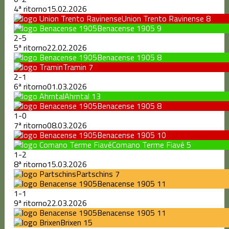
4ª ritorno
15.02.2026
Union Trento Ravinense
8
Benacense 1905
9
2
-
5
5ª ritorno
22.02.2026
Benacense 1905
8
Tramin
7
2
-
1
6ª ritorno
01.03.2026
Ahrntal
13
Benacense 1905
8
1
-
0
7ª ritorno
08.03.2026
Benacense 1905
10
Comano Terme Fiavé
5
1
-
2
8ª ritorno
15.03.2026
Partschins
7
Benacense 1905
11
1
-
1
9ª ritorno
22.03.2026
Benacense 1905
11
Brixen
15