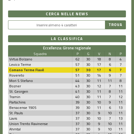
CERCA NELLE NEWS
LA CLASSIFICA
Eccellenza: Girone regionale
Squadra
P
G
V
N
P
Virtus Bolzano
62
30
18
8
4
Levico Terme
57
30
17
6
7
Comano Terme Fiavé
57
30
17
6
7
Rovereto
51
30
14
9
7
Mori S.Stefano
44
30
11
11
8
Bozner
43
30
12
7
11
St. Georgen
41
30
11
8
11
Tramin
40
30
11
7
12
Partschins
39
30
10
9
11
Benacense 1905
39
30
11
6
13
St. Pauls
37
30
9
10
11
Lavis
37
30
10
7
13
Union Trento Ravinense
37
30
9
10
11
Ahrntal
37
30
9
10
11