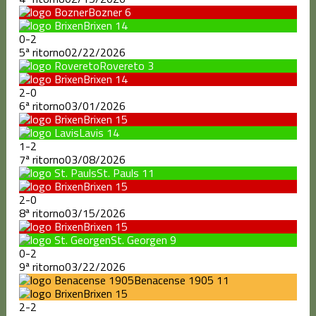
Bozner
6
Brixen
14
0
-
2
5ª ritorno
02/22/2026
Rovereto
3
Brixen
14
2
-
0
6ª ritorno
03/01/2026
Brixen
15
Lavis
14
1
-
2
7ª ritorno
03/08/2026
St. Pauls
11
Brixen
15
2
-
0
8ª ritorno
03/15/2026
Brixen
15
St. Georgen
9
0
-
2
9ª ritorno
03/22/2026
Benacense 1905
11
Brixen
15
2
-
2