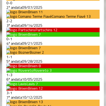
0
-
0
2ª andata
09/07/2025
Brixen
11
Comano Terme Fiavé
13
2
-
2
3ª andata
09/14/2025
Partschins
12
Brixen
7
0
-
1
4ª andata
09/21/2025
Brixen
7
Bozner
2
1
-
1
5ª andata
09/28/2025
Brixen
8
Rovereto
3
1
-
3
6ª andata
10/05/2025
Lavis
7
Brixen
12
3
-
1
7ª andata
10/12/2025
Brixen
13