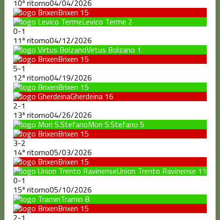
10ª ritorno
04/04/2026
Brixen
15
Levico Terme
2
0
-
1
11ª ritorno
04/12/2026
Virtus Bolzano
1
Brixen
15
5
-
1
12ª ritorno
04/19/2026
Brixen
15
Gherdeina
16
2
-
1
13ª ritorno
04/26/2026
Mori S.Stefano
5
Brixen
15
3
-
2
14ª ritorno
05/03/2026
Brixen
15
Union Trento Ravinense
11
0
-
1
15ª ritorno
05/10/2026
Tramin
8
Brixen
15
2
-
1