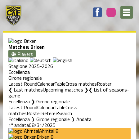
Matches: Brixen
Players
Stagione 2025-2026
Eccellenza
Girone regionale
Latest Round
Calendar
Table
Cross matches
Roster
❮ Last matches
Upcoming matches ❯
List of seasons-
game
Eccellenza ❯ Girone regionale
Latest Round
Calendar
Table
Cross
matches
Roster
Referee
Search
Eccellenza ❭ Girone regionale ❭ Andata
1ª andata
08/31/2025
Ahrntal
8
Brixen
8