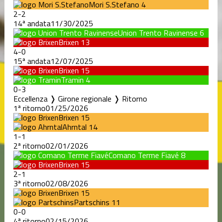
Mori S.Stefano
4
2
-
2
14ª andata
11/30/2025
Union Trento Ravinense
6
Brixen
13
4
-
0
15ª andata
12/07/2025
Brixen
15
Tramin
4
0
-
3
Eccellenza ❭ Girone regionale ❭ Ritorno
1ª ritorno
01/25/2026
Brixen
15
Ahrntal
14
1
-
1
2ª ritorno
02/01/2026
Comano Terme Fiavé
8
Brixen
15
2
-
1
3ª ritorno
02/08/2026
Brixen
15
Partschins
11
0
-
0
4ª ritorno
02/15/2026