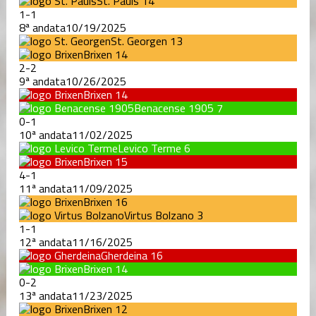
St. Pauls
14
1
-
1
8ª andata
10/19/2025
St. Georgen
13
Brixen
14
2
-
2
9ª andata
10/26/2025
Brixen
14
Benacense 1905
7
0
-
1
10ª andata
11/02/2025
Levico Terme
6
Brixen
15
4
-
1
11ª andata
11/09/2025
Brixen
16
Virtus Bolzano
3
1
-
1
12ª andata
11/16/2025
Gherdeina
16
Brixen
14
0
-
2
13ª andata
11/23/2025
Brixen
12