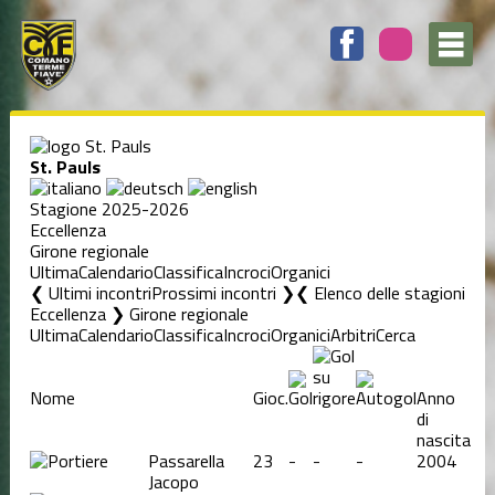
St. Pauls
Stagione 2025-2026
Eccellenza
Girone regionale
Ultima
Calendario
Classifica
Incroci
Organici
❮ Ultimi incontri
Prossimi incontri ❯
Elenco delle stagioni
Eccellenza ❯ Girone regionale
Ultima
Calendario
Classifica
Incroci
Organici
Arbitri
Cerca
Nome
Gioc.
Anno
di
nascita
Passarella
23
-
-
-
2004
Jacopo