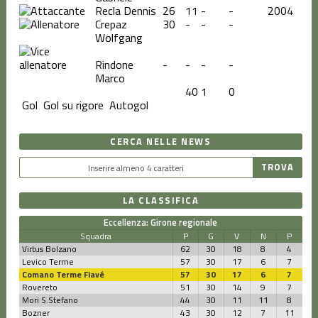
Recla Dennis
26
11
-
-
2004
Crepaz
30
-
-
-
Wolfgang
Rindone
-
-
-
-
Marco
40
1
0
Gol
Gol su rigore
Autogol
CERCA NELLE NEWS
LA CLASSIFICA
Eccellenza: Girone regionale
Squadra
P
G
V
N
P
Virtus Bolzano
62
30
18
8
4
Levico Terme
57
30
17
6
7
Comano Terme Fiavé
57
30
17
6
7
Rovereto
51
30
14
9
7
Mori S.Stefano
44
30
11
11
8
Bozner
43
30
12
7
11