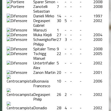
Sparer Simon
-
-
-
-
2008
Zanotelli
7
-
-
-
2008
Sebastian
Danieli Mirko
14
-
-
-
1997
Degasperi
30
5
-
-
2002
Gabriel
Mansuti
1
-
-
-
Muka Klejdi
27
-
-
-
2004
Schweigkofler
27
3
-
-
2000
Philipp
Spitaler Timo
9
-
-
-
2008
Tschigg
22
-
-
-
2005
Manuel
Untertrifaller
5
-
-
-
2002
Alex
Zanon Martin
20
-
-
-
2001
Buonavia
10
-
-
-
2006
Francesco
Degasperi
26
2
-
-
2002
Philip
Donadio
28
4
-
-
2002