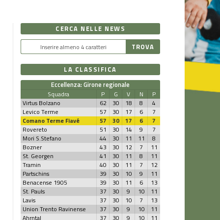
CERCA NELLE NEWS
LA CLASSIFICA
Eccellenza: Girone regionale
Squadra
P
G
V
N
P
Virtus Bolzano
62
30
18
8
4
Levico Terme
57
30
17
6
7
Comano Terme Fiavé
57
30
17
6
7
Rovereto
51
30
14
9
7
Mori S.Stefano
44
30
11
11
8
Bozner
43
30
12
7
11
St. Georgen
41
30
11
8
11
Tramin
40
30
11
7
12
Partschins
39
30
10
9
11
Benacense 1905
39
30
11
6
13
St. Pauls
37
30
9
10
11
Lavis
37
30
10
7
13
Union Trento Ravinense
37
30
9
10
11
Ahrntal
37
30
9
10
11