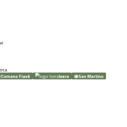
ri
erca
Comano Fiavé
Isera
San Martino