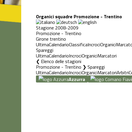
Organici squadre Promozione - Trentino
Stagione 2008-2009
Promozione - Trentino
Girone trentino
Ultima
Calendario
Classifica
Incroci
Organici
Marcato
Spareggi
Ultima
Calendario
Incroci
Organici
Marcatori
Elenco delle stagioni
Promozione - Trentino ❯ Spareggi
Ultima
Calendario
Incroci
Organici
Marcatori
Arbitri
C
Azzurra