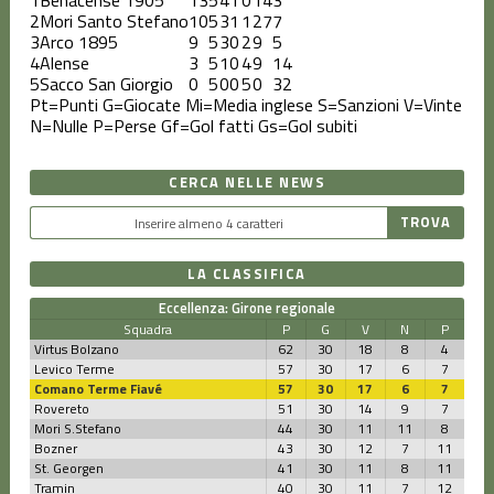
2
Mori Santo Stefano
10
5
3
1
1
27
7
3
Arco 1895
9
5
3
0
2
9
5
4
Alense
3
5
1
0
4
9
14
5
Sacco San Giorgio
0
5
0
0
5
0
32
Pt=Punti
G=Giocate
Mi=Media inglese
S=Sanzioni
V=Vinte
N=Nulle
P=Perse
Gf=Gol fatti
Gs=Gol subiti
CERCA NELLE NEWS
LA CLASSIFICA
Eccellenza: Girone regionale
Squadra
P
G
V
N
P
Virtus Bolzano
62
30
18
8
4
Levico Terme
57
30
17
6
7
Comano Terme Fiavé
57
30
17
6
7
Rovereto
51
30
14
9
7
Mori S.Stefano
44
30
11
11
8
Bozner
43
30
12
7
11
St. Georgen
41
30
11
8
11
Tramin
40
30
11
7
12