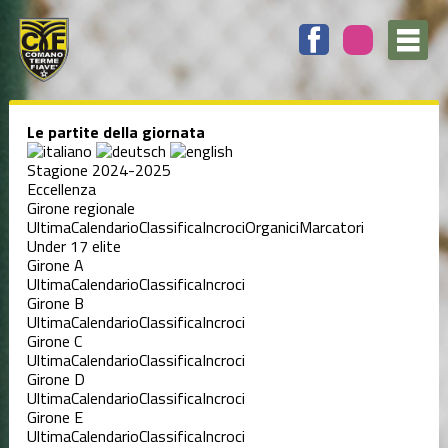
Le partite della giornata
Stagione 2024-2025
Eccellenza
Girone regionale
Ultima
Calendario
Classifica
Incroci
Organici
Marcatori
Under 17 elite
Girone A
Ultima
Calendario
Classifica
Incroci
Girone B
Ultima
Calendario
Classifica
Incroci
Girone C
Ultima
Calendario
Classifica
Incroci
Girone D
Ultima
Calendario
Classifica
Incroci
Girone E
Ultima
Calendario
Classifica
Incroci