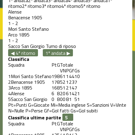
1ª andata
2ª andata
3ª andata
4ª andata
5ª andata
1ª
ritorno
2ª ritorno
3ª ritorno
4ª ritorno
5ª ritorno
Alense
Benacense 1905
1
-
2
Mori Santo Stefano
Arco 1895
1
-
2
Sacco San Giorgio
Turno di riposo
◀ 4ª ritorno
1ª andata ▶
Classifica
Squadra
Pt
G
Totale
V
N
P
Gf
Gs
1
Mori Santo Stefano
19
8
6
1
1
44
10
2
Benacense 1905
17
8
5
2
1
23
7
3
Arco 1895
16
8
5
1
2
14
7
4
Alense
6
8
2
0
6
14
21
5
Sacco San Giorgio
0
8
0
0
8
1
51
Pt=Punti
G=Giocate
Mi=Media inglese
S=Sanzioni
V=Vinte
N=Nulle
P=Perse
Gf=Gol fatti
Gs=Gol subiti
Classifica ultime partite
Squadra
Pt
G
Totale
V
N
P
Gf
Gs
1
Benacense 1905
13
5
4
1
0
14
3