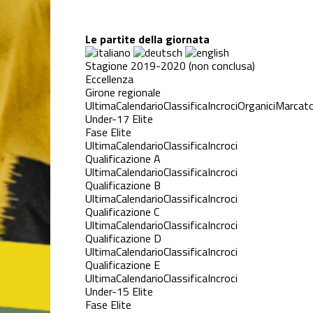
Le partite della giornata
Stagione 2019-2020 (non conclusa)
Eccellenza
Girone regionale
Ultima
Calendario
Classifica
Incroci
Organici
Marcato
Under-17 Elite
Fase Elite
Ultima
Calendario
Classifica
Incroci
Qualificazione A
Ultima
Calendario
Classifica
Incroci
Qualificazione B
Ultima
Calendario
Classifica
Incroci
Qualificazione C
Ultima
Calendario
Classifica
Incroci
Qualificazione D
Ultima
Calendario
Classifica
Incroci
Qualificazione E
Ultima
Calendario
Classifica
Incroci
Under-15 Elite
Fase Elite