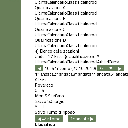
Ultima
Calendario
Classifica
Incroci
Qualificazione A
Ultima
Calendario
Classifica
Incroci
Qualificazione B
Ultima
Calendario
Classifica
Incroci
Qualificazione C
Ultima
Calendario
Classifica
Incroci
Qualificazione D
Ultima
Calendario
Classifica
Incroci
Elenco delle stagioni
Under-17 Elite ❯ Qualificazione A
Ultima
Calendario
Classifica
Incroci
Arbitri
Cerca
◀
10. 5ª ritorno (27.10.2019)
▶
1ª andata
2ª andata
3ª andata
4ª andata
5ª andat
Alense
Rovereto
0
-
5
Mori S.Stefano
Sacco S.Giorgio
5
-
1
Stivo
Turno di riposo
◀ 4ª ritorno
1ª andata ▶
Classifica