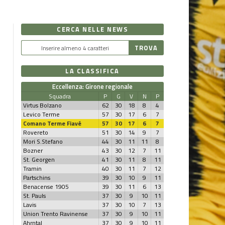
CERCA NELLE NEWS
LA CLASSIFICA
Eccellenza: Girone regionale
Squadra
P
G
V
N
P
Virtus Bolzano
62
30
18
8
4
Levico Terme
57
30
17
6
7
Comano Terme Fiavé
57
30
17
6
7
Rovereto
51
30
14
9
7
Mori S.Stefano
44
30
11
11
8
Bozner
43
30
12
7
11
St. Georgen
41
30
11
8
11
Tramin
40
30
11
7
12
Partschins
39
30
10
9
11
Benacense 1905
39
30
11
6
13
St. Pauls
37
30
9
10
11
Lavis
37
30
10
7
13
Union Trento Ravinense
37
30
9
10
11
Ahrntal
37
30
9
10
11