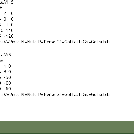
ta
Mi
S
Gs
1
2
0
5
0
0
6
-1
0
10
-11
0
6
-12
0
ni
V=Vinte
N=Nulle
P=Perse
Gf=Gol fatti
Gs=Gol subiti
ta
Mi
S
Gs
1
1
0
4
3
0
5
-5
0
3
-8
0
9
-6
0
ni
V=Vinte
N=Nulle
P=Perse
Gf=Gol fatti
Gs=Gol subiti