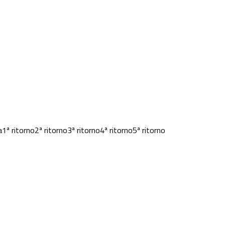
a
1ª ritorno
2ª ritorno
3ª ritorno
4ª ritorno
5ª ritorno