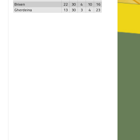
Brixen
22
30
4
10
16
Gherdeina
13
30
3
4
23