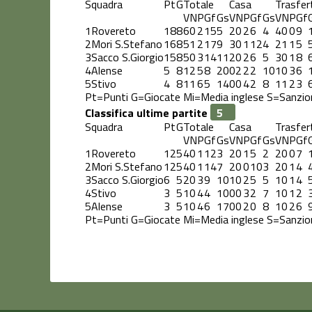
Squadra
Pt
G
Totale
Casa
Trasfer
V
N
P
Gf
Gs
V
N
P
Gf
Gs
V
N
P
Gf
1
Rovereto
18
8
6
0
2
15
5
2
0
2
6
4
4
0
0
9
2
Mori S.Stefano
16
8
5
1
2
17
9
3
0
1
12
4
2
1
1
5
3
Sacco S.Giorgio
15
8
5
0
3
14
11
2
0
2
6
5
3
0
1
8
4
Alense
5
8
1
2
5
8
20
0
2
2
2
10
1
0
3
6
5
Stivo
4
8
1
1
6
5
14
0
0
4
2
8
1
1
2
3
Pt=Punti
G=Giocate
Mi=Media inglese
S=Sanzio
Classifica ultime partite
Squadra
Pt
G
Totale
Casa
Trasfer
V
N
P
Gf
Gs
V
N
P
Gf
Gs
V
N
P
Gf
1
Rovereto
12
5
4
0
1
12
3
2
0
1
5
2
2
0
0
7
2
Mori S.Stefano
12
5
4
0
1
14
7
2
0
0
10
3
2
0
1
4
3
Sacco S.Giorgio
6
5
2
0
3
9
10
1
0
2
5
5
1
0
1
4
4
Stivo
3
5
1
0
4
4
10
0
0
3
2
7
1
0
1
2
5
Alense
3
5
1
0
4
6
17
0
0
2
0
8
1
0
2
6
Pt=Punti
G=Giocate
Mi=Media inglese
S=Sanzio