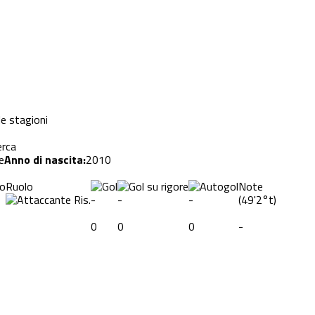
le stagioni
erca
e
Anno di nascita:
2010
to
Ruolo
Note
Ris.
-
-
-
(
49'
2°t
)
0
0
0
-