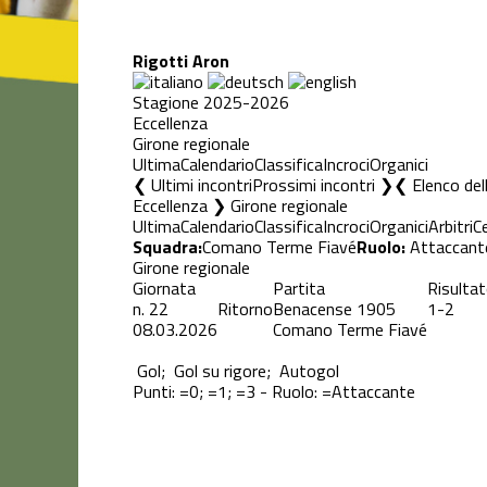
Rigotti Aron
Stagione 2025-2026
Eccellenza
Girone regionale
Ultima
Calendario
Classifica
Incroci
Organici
❮ Ultimi incontri
Prossimi incontri ❯
Elenco del
Eccellenza ❯ Girone regionale
Ultima
Calendario
Classifica
Incroci
Organici
Arbitri
C
Squadra:
Comano Terme Fiavé
Ruolo:
Attaccant
Girone regionale
Giornata
Partita
Risulta
n.
22
Ritorno
Benacense 1905
1-2
08.03.2026
Comano Terme Fiavé
Gol;
Gol su rigore;
Autogol
Punti:
=0;
=1;
=3 - Ruolo:
=Attaccante