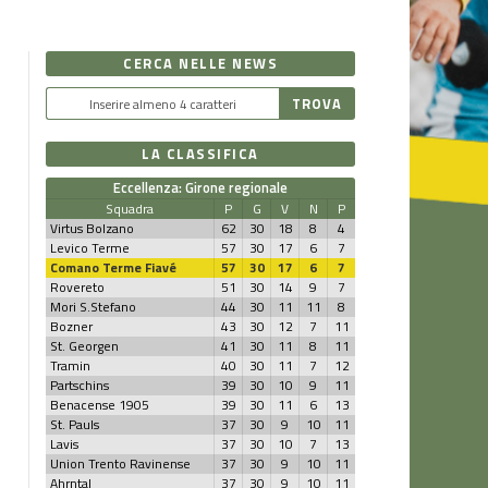
CERCA NELLE NEWS
LA CLASSIFICA
Eccellenza: Girone regionale
Squadra
P
G
V
N
P
Virtus Bolzano
62
30
18
8
4
Levico Terme
57
30
17
6
7
Comano Terme Fiavé
57
30
17
6
7
Rovereto
51
30
14
9
7
Mori S.Stefano
44
30
11
11
8
Bozner
43
30
12
7
11
St. Georgen
41
30
11
8
11
Tramin
40
30
11
7
12
Partschins
39
30
10
9
11
Benacense 1905
39
30
11
6
13
St. Pauls
37
30
9
10
11
Lavis
37
30
10
7
13
Union Trento Ravinense
37
30
9
10
11
Ahrntal
37
30
9
10
11