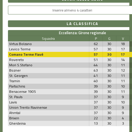
LA CLASSIFICA
Eccellenza: Girone regionale
Squadra
P
G
V
Virtus Bolzano
62
30
18
Levico Terme
57
30
17
Comano Terme Fiavé
57
30
17
Rovereto
51
30
14
Mori S.Stefano
44
30
11
Bozner
43
30
12
St. Georgen
41
30
11
Tramin
40
30
11
Partschins
39
30
10
Benacense 1905
39
30
11
St. Pauls
37
30
9
Lavis
37
30
10
Union Trento Ravinense
37
30
9
Ahrntal
37
30
9
Brixen
22
30
4
Gherdeina
13
30
3