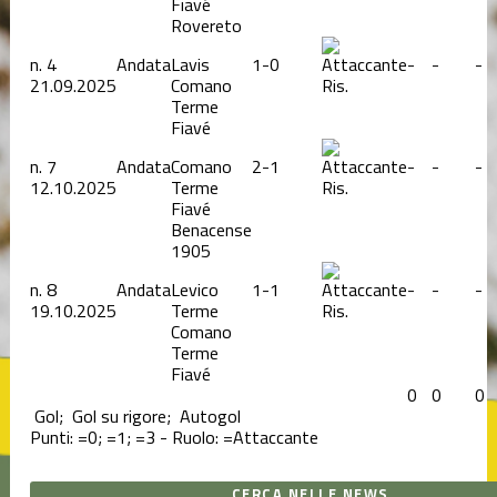
Fiavé
Rovereto
n.
4
Andata
Lavis
1-0
-
-
-
21.09.2025
Comano
Ris.
Terme
Fiavé
n.
7
Andata
Comano
2-1
-
-
-
12.10.2025
Terme
Ris.
Fiavé
Benacense
1905
n.
8
Andata
Levico
1-1
-
-
-
19.10.2025
Terme
Ris.
Comano
Terme
Fiavé
0
0
0
Gol;
Gol su rigore;
Autogol
Punti:
=0;
=1;
=3 - Ruolo:
=Attaccante
CERCA NELLE NEWS