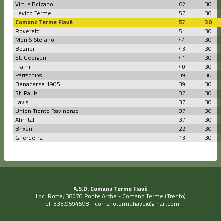
Virtus Bolzano
62
30
Levico Terme
57
30
Comano Terme Fiavé
57
30
Rovereto
51
30
Mori S.Stefano
44
30
Bozner
43
30
St. Georgen
41
30
Tramin
40
30
Partschins
39
30
Benacense 1905
39
30
St. Pauls
37
30
Lavis
37
30
Union Trento Ravinense
37
30
Ahrntal
37
30
Brixen
22
30
Gherdeina
13
30
A.S.D. Comano Terme Fiavè
Loc. Rotte, 38070 Ponte Arche - Comano Terme (Trento)
Tel. 333.9594598 -
comanotermefiave@gmail.com