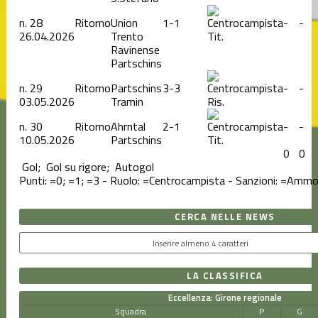
n.
28
Ritorno
Union
1-1
-
-
26.04.2026
Trento
Tit.
Ravinense
Partschins
n.
29
Ritorno
Partschins
3-3
-
-
03.05.2026
Tramin
Ris.
n.
30
Ritorno
Ahrntal
2-1
-
-
10.05.2026
Partschins
Tit.
0
0
Gol;
Gol su rigore;
Autogol
Punti:
=0;
=1;
=3 - Ruolo:
=Centrocampista - Sanzioni:
=Ammon
CERCA NELLE NEWS
LA CLASSIFICA
Eccellenza: Girone regionale
Squadra
P
G