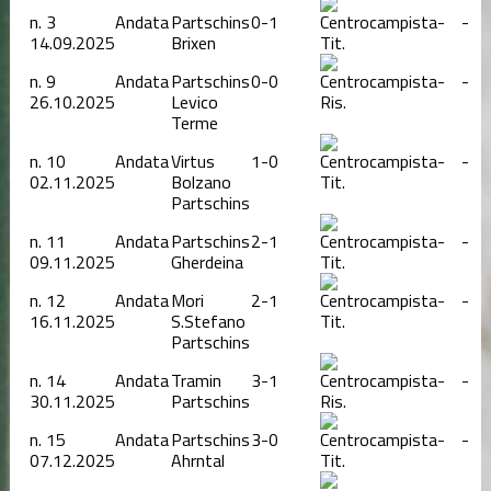
n.
3
Andata
Partschins
0-1
-
-
14.09.2025
Brixen
Tit.
n.
9
Andata
Partschins
0-0
-
-
26.10.2025
Levico
Ris.
Terme
n.
10
Andata
Virtus
1-0
-
-
02.11.2025
Bolzano
Tit.
Partschins
n.
11
Andata
Partschins
2-1
-
-
09.11.2025
Gherdeina
Tit.
n.
12
Andata
Mori
2-1
-
-
16.11.2025
S.Stefano
Tit.
Partschins
n.
14
Andata
Tramin
3-1
-
-
30.11.2025
Partschins
Ris.
n.
15
Andata
Partschins
3-0
-
-
07.12.2025
Ahrntal
Tit.