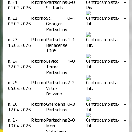
n.
21
Ritorno
Partschins
0-0
-
-
01.03.2026
St. Pauls
Ris.
n.
22
Ritorno
St.
0-4
-
-
08.03.2026
Georgen
Tit.
Partschins
n.
23
Ritorno
Partschins
1-1
-
-
15.03.2026
Benacense
Tit.
1905
n.
24
Ritorno
Levico
1-0
-
-
22.03.2026
Terme
Tit.
Partschins
n.
25
Ritorno
Partschins
2-2
-
-
04.04.2026
Virtus
Tit.
Bolzano
n.
26
Ritorno
Gherdeina
0-3
-
-
12.04.2026
Partschins
Tit.
n.
27
Ritorno
Partschins
2-0
-
-
19.04.2026
Mori
Tit.
S.Stefano