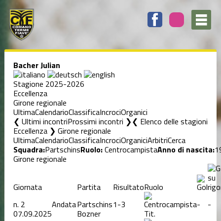
Bacher Julian
Stagione 2025-2026
Eccellenza
Girone regionale
Ultima
Calendario
Classifica
Incroci
Organici
❮ Ultimi incontri
Prossimi incontri ❯
Elenco delle stagioni
Eccellenza ❯ Girone regionale
Ultima
Calendario
Classifica
Incroci
Organici
Arbitri
Cerca
Squadra:
Partschins
Ruolo:
Centrocampista
Anno di nascita:
1
Girone regionale
Giornata
Partita
Risultato
Ruolo
n.
2
Andata
Partschins
1-3
-
-
07.09.2025
Bozner
Tit.