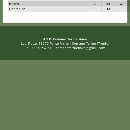
Brixen
22
30
4
Gherdeina
13
30
3
A.S.D. Comano Terme Fiavè
Loc. Rotte, 38070 Ponte Arche - Comano Terme (Trento)
Tel. 333.9594598 -
comanotermefiave@gmail.com