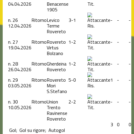
04.04.2026
Benacense
Tit.
1905
n.
26
Ritorno
Levico
3-1
-
-
-
12.04.2026
Terme
Ris.
Rovereto
n.
27
Ritorno
Rovereto
1-2
-
-
-
19.04.2026
Virtus
Tit.
Bolzano
n.
28
Ritorno
Gherdeina
1-2
-
-
-
26.04.2026
Rovereto
Tit.
n.
29
Ritorno
Rovereto
5-0
1
-
-
03.05.2026
Mori
Ris.
S.Stefano
n.
30
Ritorno
Union
2-2
-
-
-
10.05.2026
Trento
Tit.
Ravinense
Rovereto
3
0
0
Gol;
Gol su rigore;
Autogol