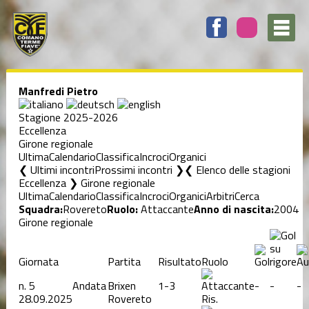
Manfredi Pietro
Stagione 2025-2026
Eccellenza
Girone regionale
Ultima
Calendario
Classifica
Incroci
Organici
❮ Ultimi incontri
Prossimi incontri ❯
Elenco delle stagioni
Eccellenza ❯ Girone regionale
Ultima
Calendario
Classifica
Incroci
Organici
Arbitri
Cerca
Squadra:
Rovereto
Ruolo:
Attaccante
Anno di nascita:
2004
Girone regionale
Giornata
Partita
Risultato
Ruolo
n.
5
Andata
Brixen
1-3
-
-
-
28.09.2025
Rovereto
Ris.