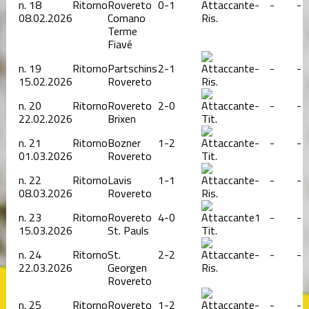
n.
18
Ritorno
Rovereto
0-1
-
-
-
08.02.2026
Comano
Ris.
Terme
Fiavé
n.
19
Ritorno
Partschins
2-1
-
-
-
15.02.2026
Rovereto
Ris.
n.
20
Ritorno
Rovereto
2-0
-
-
-
22.02.2026
Brixen
Tit.
n.
21
Ritorno
Bozner
1-2
-
-
-
01.03.2026
Rovereto
Tit.
n.
22
Ritorno
Lavis
1-1
-
-
-
08.03.2026
Rovereto
Ris.
n.
23
Ritorno
Rovereto
4-0
1
-
-
15.03.2026
St. Pauls
Tit.
n.
24
Ritorno
St.
2-2
-
-
-
22.03.2026
Georgen
Ris.
Rovereto
n.
25
Ritorno
Rovereto
1-2
-
-
-