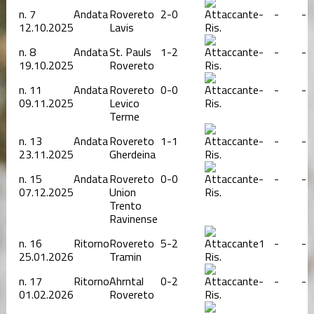
n.
7
Andata
Rovereto
2-0
-
-
-
12.10.2025
Lavis
Ris.
n.
8
Andata
St. Pauls
1-2
-
-
-
19.10.2025
Rovereto
Ris.
n.
11
Andata
Rovereto
0-0
-
-
-
09.11.2025
Levico
Ris.
Terme
n.
13
Andata
Rovereto
1-1
-
-
-
23.11.2025
Gherdeina
Ris.
n.
15
Andata
Rovereto
0-0
-
-
-
07.12.2025
Union
Ris.
Trento
Ravinense
n.
16
Ritorno
Rovereto
5-2
1
-
-
25.01.2026
Tramin
Ris.
n.
17
Ritorno
Ahrntal
0-2
-
-
-
01.02.2026
Rovereto
Ris.