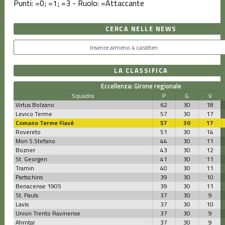
Punti:
=0;
=1;
=3 - Ruolo:
=Attaccante
CERCA NELLE NEWS
LA CLASSIFICA
Eccellenza: Girone regionale
Squadra
P
G
V
Virtus Bolzano
62
30
18
Levico Terme
57
30
17
Comano Terme Fiavé
57
30
17
Rovereto
51
30
14
Mori S.Stefano
44
30
11
Bozner
43
30
12
St. Georgen
41
30
11
Tramin
40
30
11
Partschins
39
30
10
Benacense 1905
39
30
11
St. Pauls
37
30
9
Lavis
37
30
10
Union Trento Ravinense
37
30
9
Ahrntal
37
30
9