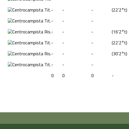
Tit.
-
-
-
(
22'
2°t
)
Tit.
-
-
-
Ris.
-
-
-
(
16'
2°t
)
Tit.
-
-
-
(
22'
2°t
)
Ris.
-
-
-
(
30'
2°t
)
Tit.
-
-
-
0
0
0
-