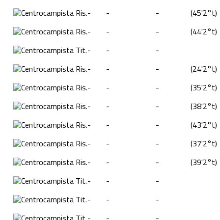
Ris.
-
-
-
(
45'
2°t
)
Ris.
-
-
-
(
44'
2°t
)
Tit.
-
-
-
Ris.
-
-
-
(
24'
2°t
)
Ris.
-
-
-
(
35'
2°t
)
Ris.
-
-
-
(
38'
2°t
)
Ris.
-
-
-
(
43'
2°t
)
Ris.
-
-
-
(
37'
2°t
)
Ris.
-
-
-
(
39'
2°t
)
Tit.
-
-
-
Tit.
-
-
-
Tit.
-
-
-