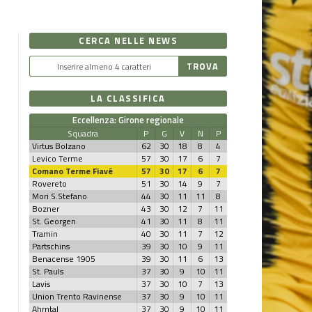
CERCA NELLE NEWS
LA CLASSIFICA
Eccellenza: Girone regionale
Squadra
P
G
V
N
P
Virtus Bolzano
62
30
18
8
4
Levico Terme
57
30
17
6
7
Comano Terme Fiavé
57
30
17
6
7
Rovereto
51
30
14
9
7
Mori S.Stefano
44
30
11
11
8
Bozner
43
30
12
7
11
St. Georgen
41
30
11
8
11
Tramin
40
30
11
7
12
Partschins
39
30
10
9
11
Benacense 1905
39
30
11
6
13
St. Pauls
37
30
9
10
11
Lavis
37
30
10
7
13
Union Trento Ravinense
37
30
9
10
11
Ahrntal
37
30
9
10
11