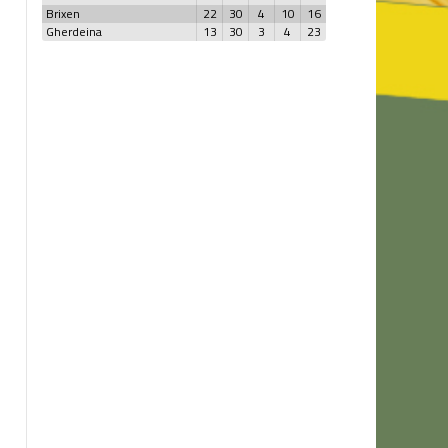
Brixen
22
30
4
10
16
Gherdeina
13
30
3
4
23