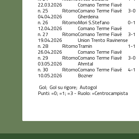
22.03.2026
Comano Terme Fiavé
n.
25
Ritorno
Comano Terme Fiavé
3-0
04.04.2026
Gherdeina
n.
26
Ritorno
Mori S.Stefano
0-1
12.04.2026
Comano Terme Fiavé
n.
27
Ritorno
Comano Terme Fiavé
3-1
19.04.2026
Union Trento Ravinense
n.
28
Ritorno
Tramin
1-1
26.04.2026
Comano Terme Fiavé
n.
29
Ritorno
Comano Terme Fiavé
3-0
03.05.2026
Ahrntal
n.
30
Ritorno
Comano Terme Fiavé
4-1
10.05.2026
Bozner
Gol;
Gol su rigore;
Autogol
Punti:
=0;
=1;
=3 - Ruolo:
=Centrocampista