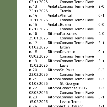
02.11.2025
Comano Terme Fiavé
n.
13
Andata
Comano Terme Fiavé
2-0
23.11.2025
Tramin
n.
14
Andata
Ahrntal
0-1
30.11.2025
Comano Terme Fiavé
n.
15
Andata
Bozner
0-0
07.12.2025
Comano Terme Fiavé
n.
16
Ritorno
Partschins
4-0
25.01.2026
Comano Terme Fiavé
n.
17
Ritorno
Comano Terme Fiavé
2-1
01.02.2026
Brixen
n.
18
Ritorno
Rovereto
0-1
08.02.2026
Comano Terme Fiavé
n.
19
Ritorno
Comano Terme Fiavé
2-1
15.02.2026
Lavis
n.
20
Ritorno
St. Pauls
0-3
22.02.2026
Comano Terme Fiavé
n.
21
Ritorno
Comano Terme Fiavé
1-2
01.03.2026
St. Georgen
n.
22
Ritorno
Benacense 1905
1-2
08.03.2026
Comano Terme Fiavé
n.
23
Ritorno
Comano Terme Fiavé
5-1
15.03.2026
Levico Terme
n.
24
Ritorno
Virtus Bolzano
1-1