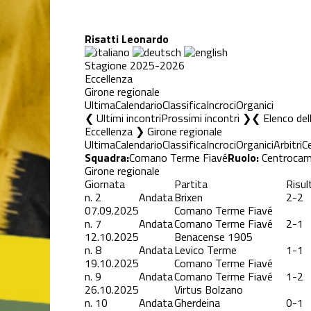
Risatti Leonardo
Stagione 2025-2026
Eccellenza
Girone regionale
Ultima
Calendario
Classifica
Incroci
Organici
❮ Ultimi incontri
Prossimi incontri ❯
Elenco del
Eccellenza ❯ Girone regionale
Ultima
Calendario
Classifica
Incroci
Organici
Arbitri
C
Squadra:
Comano Terme Fiavé
Ruolo:
Centrocam
Girone regionale
Giornata
Partita
Risul
n.
2
Andata
Brixen
2-2
07.09.2025
Comano Terme Fiavé
n.
7
Andata
Comano Terme Fiavé
2-1
12.10.2025
Benacense 1905
n.
8
Andata
Levico Terme
1-1
19.10.2025
Comano Terme Fiavé
n.
9
Andata
Comano Terme Fiavé
1-2
26.10.2025
Virtus Bolzano
n.
10
Andata
Gherdeina
0-1