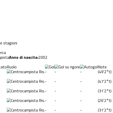
le stagioni
erca
pista
Anno di nascita:
2002
tato
Ruolo
Note
Ris.
-
-
-
(
49'
2°t
)
Ris.
-
-
-
(
47'
2°t
)
Ris.
-
-
-
(
31'
2°t
)
Ris.
-
-
-
(
26'
2°t
)
Ris.
-
-
-
(
31'
2°t
)