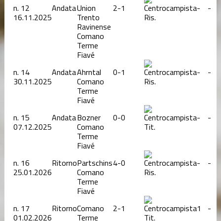
n.
12
Andata
Union
2-1
-
-
16.11.2025
Trento
Ris.
Ravinense
Comano
Terme
Fiavé
n.
14
Andata
Ahrntal
0-1
-
-
30.11.2025
Comano
Ris.
Terme
Fiavé
n.
15
Andata
Bozner
0-0
-
-
07.12.2025
Comano
Tit.
Terme
Fiavé
n.
16
Ritorno
Partschins
4-0
-
-
25.01.2026
Comano
Ris.
Terme
Fiavé
n.
17
Ritorno
Comano
2-1
1
-
01.02.2026
Terme
Tit.