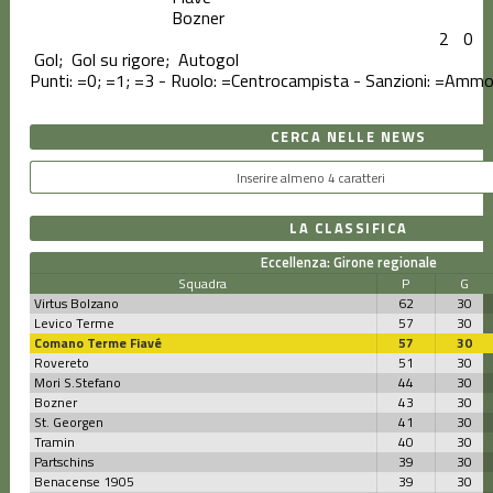
Bozner
2
0
Gol;
Gol su rigore;
Autogol
Punti:
=0;
=1;
=3 - Ruolo:
=Centrocampista - Sanzioni:
=Ammon
CERCA NELLE NEWS
LA CLASSIFICA
Eccellenza: Girone regionale
Squadra
P
G
Virtus Bolzano
62
30
Levico Terme
57
30
Comano Terme Fiavé
57
30
Rovereto
51
30
Mori S.Stefano
44
30
Bozner
43
30
St. Georgen
41
30
Tramin
40
30
Partschins
39
30
Benacense 1905
39
30