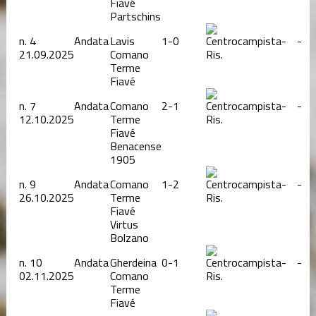
Fiavé
Partschins
n.
4
Andata
Lavis
1-0
-
-
21.09.2025
Comano
Ris.
Terme
Fiavé
n.
7
Andata
Comano
2-1
-
-
12.10.2025
Terme
Ris.
Fiavé
Benacense
1905
n.
9
Andata
Comano
1-2
-
-
26.10.2025
Terme
Ris.
Fiavé
Virtus
Bolzano
n.
10
Andata
Gherdeina
0-1
-
-
02.11.2025
Comano
Ris.
Terme
Fiavé