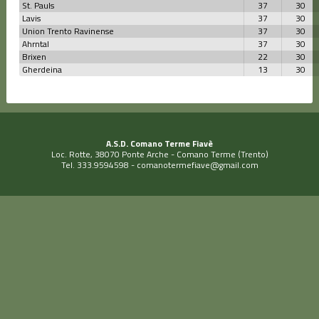
St. Pauls
37
30
Lavis
37
30
Union Trento Ravinense
37
30
Ahrntal
37
30
Brixen
22
30
Gherdeina
13
30
A.S.D. Comano Terme Fiavè
Loc. Rotte, 38070 Ponte Arche - Comano Terme (Trento)
Tel. 333.9594598 -
comanotermefiave@gmail.com