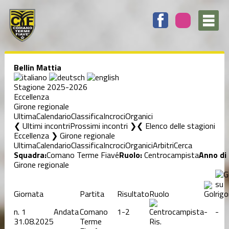
Bellin Mattia
Stagione 2025-2026
Eccellenza
Girone regionale
Ultima
Calendario
Classifica
Incroci
Organici
❮ Ultimi incontri
Prossimi incontri ❯
Elenco delle stagioni
Eccellenza ❯ Girone regionale
Ultima
Calendario
Classifica
Incroci
Organici
Arbitri
Cerca
Squadra:
Comano Terme Fiavé
Ruolo:
Centrocampista
Anno di 
Girone regionale
Giornata
Partita
Risultato
Ruolo
n.
1
Andata
Comano
1-2
-
-
31.08.2025
Terme
Ris.