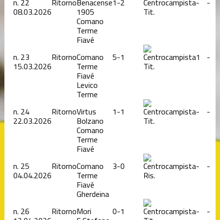
n.
22
Ritorno
Benacense
1-2
-
-
08.03.2026
1905
Tit.
Comano
Terme
Fiavé
n.
23
Ritorno
Comano
5-1
1
-
15.03.2026
Terme
Tit.
Fiavé
Levico
Terme
n.
24
Ritorno
Virtus
1-1
-
-
22.03.2026
Bolzano
Tit.
Comano
Terme
Fiavé
n.
25
Ritorno
Comano
3-0
-
-
04.04.2026
Terme
Ris.
Fiavé
Gherdeina
n.
26
Ritorno
Mori
0-1
-
-