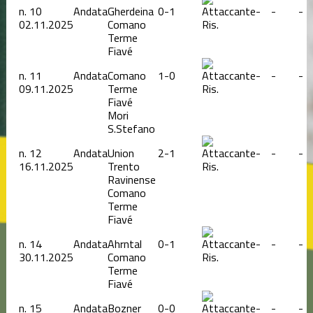
n.
10
Andata
Gherdeina
0-1
-
-
-
02.11.2025
Comano
Ris.
Terme
Fiavé
n.
11
Andata
Comano
1-0
-
-
-
09.11.2025
Terme
Ris.
Fiavé
Mori
S.Stefano
n.
12
Andata
Union
2-1
-
-
-
16.11.2025
Trento
Ris.
Ravinense
Comano
Terme
Fiavé
n.
14
Andata
Ahrntal
0-1
-
-
-
30.11.2025
Comano
Ris.
Terme
Fiavé
n.
15
Andata
Bozner
0-0
-
-
-