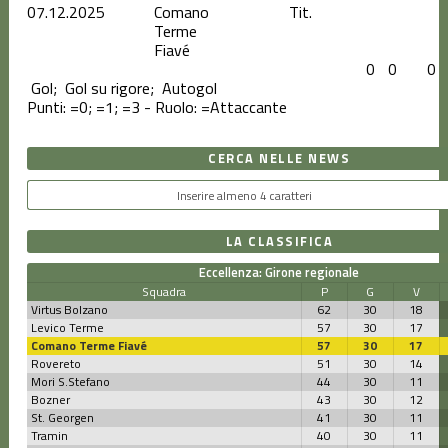
07.12.2025
Comano
Tit.
Terme
Fiavé
0
0
0
Gol;
Gol su rigore;
Autogol
Punti:
=0;
=1;
=3 - Ruolo:
=Attaccante
CERCA NELLE NEWS
LA CLASSIFICA
Eccellenza: Girone regionale
Squadra
P
G
V
Virtus Bolzano
62
30
18
Levico Terme
57
30
17
Comano Terme Fiavé
57
30
17
Rovereto
51
30
14
Mori S.Stefano
44
30
11
Bozner
43
30
12
St. Georgen
41
30
11
Tramin
40
30
11