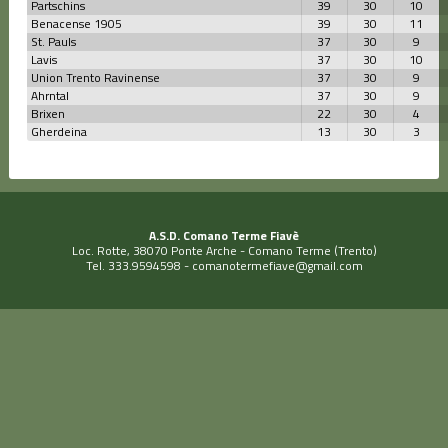
Partschins
39
30
10
Benacense 1905
39
30
11
St. Pauls
37
30
9
Lavis
37
30
10
Union Trento Ravinense
37
30
9
Ahrntal
37
30
9
Brixen
22
30
4
Gherdeina
13
30
3
A.S.D. Comano Terme Fiavè
Loc. Rotte, 38070 Ponte Arche - Comano Terme (Trento)
Tel. 333.9594598 -
comanotermefiave@gmail.com