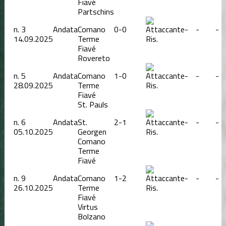
Fiavé
Partschins
n.
3
Andata
Comano
0-0
-
-
-
14.09.2025
Terme
Ris.
Fiavé
Rovereto
n.
5
Andata
Comano
1-0
-
-
-
28.09.2025
Terme
Ris.
Fiavé
St. Pauls
n.
6
Andata
St.
2-1
-
-
-
05.10.2025
Georgen
Ris.
Comano
Terme
Fiavé
n.
9
Andata
Comano
1-2
-
-
-
26.10.2025
Terme
Ris.
Fiavé
Virtus
Bolzano