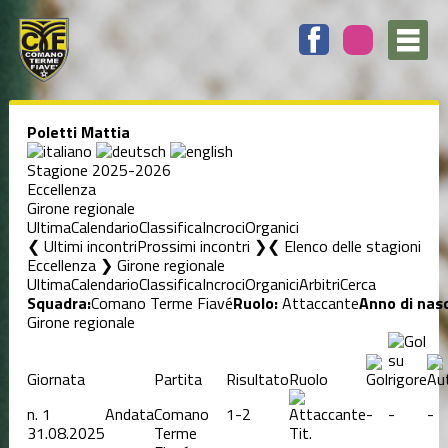
Poletti Mattia
Stagione 2025-2026
Eccellenza
Girone regionale
Ultima
Calendario
Classifica
Incroci
Organici
❮ Ultimi incontri
Prossimi incontri ❯
Elenco delle stagioni
Eccellenza ❯ Girone regionale
Ultima
Calendario
Classifica
Incroci
Organici
Arbitri
Cerca
Squadra:
Comano Terme Fiavé
Ruolo:
Attaccante
Anno di nasc
Girone regionale
Giornata
Partita
Risultato
Ruolo
n.
1
Andata
Comano
1-2
-
-
-
31.08.2025
Terme
Tit.