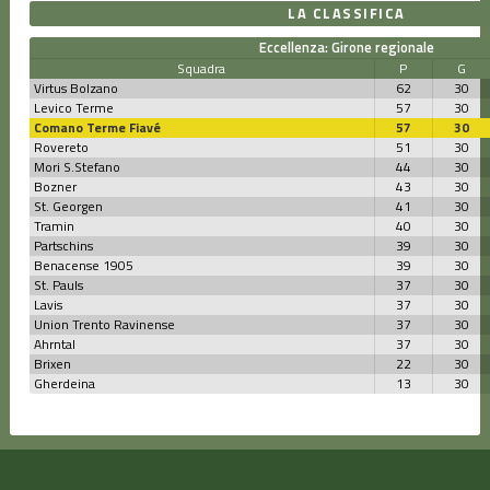
LA CLASSIFICA
Eccellenza: Girone regionale
Squadra
P
G
Virtus Bolzano
62
30
Levico Terme
57
30
Comano Terme Fiavé
57
30
Rovereto
51
30
Mori S.Stefano
44
30
Bozner
43
30
St. Georgen
41
30
Tramin
40
30
Partschins
39
30
Benacense 1905
39
30
St. Pauls
37
30
Lavis
37
30
Union Trento Ravinense
37
30
Ahrntal
37
30
Brixen
22
30
Gherdeina
13
30