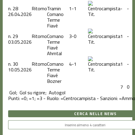
n.
28
Ritorno
Tramin
1-1
-
-
26.04.2026
Comano
Tit.
Terme
Fiavé
n.
29
Ritorno
Comano
3-0
1
-
03.05.2026
Terme
Tit.
Fiavé
Ahrntal
n.
30
Ritorno
Comano
4-1
1
-
10.05.2026
Terme
Tit.
Fiavé
Bozner
7
0
Gol;
Gol su rigore;
Autogol
Punti:
=0;
=1;
=3 - Ruolo:
=Centrocampista - Sanzioni:
=Ammon
CERCA NELLE NEWS