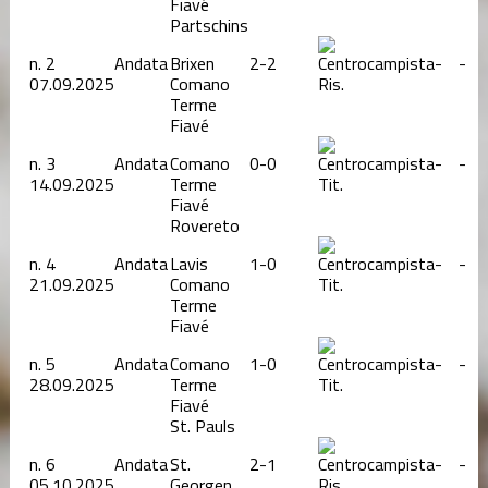
Fiavé
Partschins
n.
2
Andata
Brixen
2-2
-
-
07.09.2025
Comano
Ris.
Terme
Fiavé
n.
3
Andata
Comano
0-0
-
-
14.09.2025
Terme
Tit.
Fiavé
Rovereto
n.
4
Andata
Lavis
1-0
-
-
21.09.2025
Comano
Tit.
Terme
Fiavé
n.
5
Andata
Comano
1-0
-
-
28.09.2025
Terme
Tit.
Fiavé
St. Pauls
n.
6
Andata
St.
2-1
-
-
05.10.2025
Georgen
Ris.