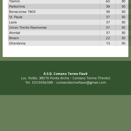
Tramin
40
30
Partschins
39
30
Benacense 1905
39
30
St. Pauls
37
30
Lavis
37
30
Union Trento Ravinense
37
30
Ahrntal
37
30
Brixen
22
30
Gherdeina
13
30
A.S.D. Comano Terme Fiavè
Loc. Rotte, 38070 Ponte Arche - Comano Terme (Trento)
Tel. 333.9594598 -
comanotermefiave@gmail.com