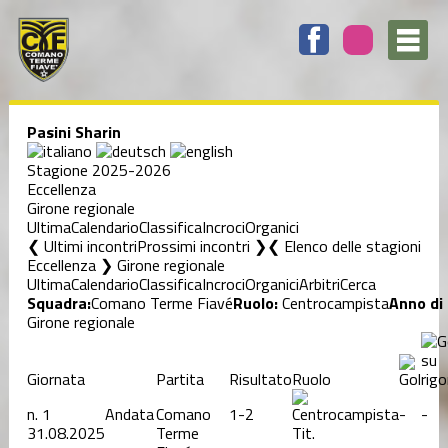
Pasini Sharin
Stagione 2025-2026
Eccellenza
Girone regionale
Ultima
Calendario
Classifica
Incroci
Organici
❮ Ultimi incontri
Prossimi incontri ❯
Elenco delle stagioni
Eccellenza ❯ Girone regionale
Ultima
Calendario
Classifica
Incroci
Organici
Arbitri
Cerca
Squadra:
Comano Terme Fiavé
Ruolo:
Centrocampista
Anno di 
Girone regionale
Giornata
Partita
Risultato
Ruolo
n.
1
Andata
Comano
1-2
-
-
31.08.2025
Terme
Tit.