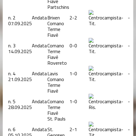
Fiavé
Partschins
n.
2
Andata
Brixen
2-2
-
-
07.09.2025
Comano
Tit.
Terme
Fiavé
n.
3
Andata
Comano
0-0
-
-
14.09.2025
Terme
Tit.
Fiavé
Rovereto
n.
4
Andata
Lavis
1-0
-
-
21.09.2025
Comano
Tit.
Terme
Fiavé
n.
5
Andata
Comano
1-0
-
-
28.09.2025
Terme
Ris.
Fiavé
St. Pauls
n.
6
Andata
St.
2-1
-
-
05.10.2025
Georgen
Tit.