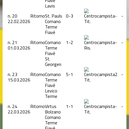
Fiavé
Lavis
n.
20
Ritorno
St. Pauls
0-3
-
-
22.02.2026
Comano
Tit.
Terme
Fiavé
n.
21
Ritorno
Comano
1-2
-
-
01.03.2026
Terme
Ris.
Fiavé
St.
Georgen
n.
23
Ritorno
Comano
5-1
2
-
15.03.2026
Terme
Tit.
Fiavé
Levico
Terme
n.
24
Ritorno
Virtus
1-1
-
-
22.03.2026
Bolzano
Tit.
Comano
Terme
Fiavé