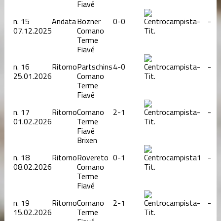
Fiavé
n.
15
Andata
Bozner
0-0
-
-
07.12.2025
Comano
Tit.
Terme
Fiavé
n.
16
Ritorno
Partschins
4-0
-
-
25.01.2026
Comano
Tit.
Terme
Fiavé
n.
17
Ritorno
Comano
2-1
-
-
01.02.2026
Terme
Tit.
Fiavé
Brixen
n.
18
Ritorno
Rovereto
0-1
1
-
08.02.2026
Comano
Tit.
Terme
Fiavé
n.
19
Ritorno
Comano
2-1
-
-
15.02.2026
Terme
Tit.