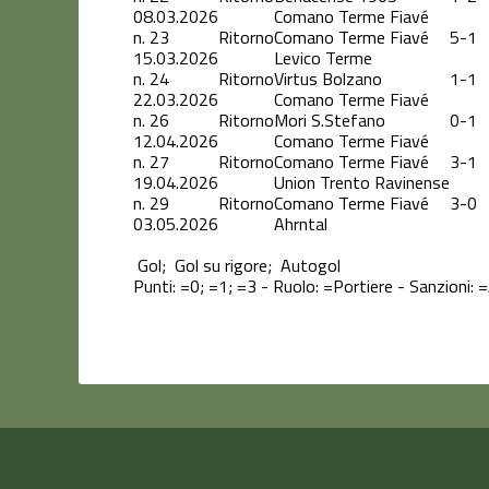
08.03.2026
Comano Terme Fiavé
n.
23
Ritorno
Comano Terme Fiavé
5-1
15.03.2026
Levico Terme
n.
24
Ritorno
Virtus Bolzano
1-1
22.03.2026
Comano Terme Fiavé
n.
26
Ritorno
Mori S.Stefano
0-1
12.04.2026
Comano Terme Fiavé
n.
27
Ritorno
Comano Terme Fiavé
3-1
19.04.2026
Union Trento Ravinense
n.
29
Ritorno
Comano Terme Fiavé
3-0
03.05.2026
Ahrntal
Gol;
Gol su rigore;
Autogol
Punti:
=0;
=1;
=3 - Ruolo:
=Portiere - Sanzioni:
=