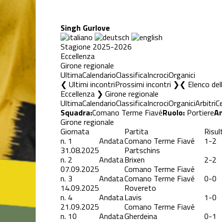
Singh Gurlove
Stagione 2025-2026
Eccellenza
Girone regionale
Ultima
Calendario
Classifica
Incroci
Organici
❮ Ultimi incontri
Prossimi incontri ❯
Elenco del
Eccellenza ❯ Girone regionale
Ultima
Calendario
Classifica
Incroci
Organici
Arbitri
C
Squadra:
Comano Terme Fiavé
Ruolo:
Portiere
An
Girone regionale
Giornata
Partita
Risul
n.
1
Andata
Comano Terme Fiavé
1-2
31.08.2025
Partschins
n.
2
Andata
Brixen
2-2
07.09.2025
Comano Terme Fiavé
n.
3
Andata
Comano Terme Fiavé
0-0
14.09.2025
Rovereto
n.
4
Andata
Lavis
1-0
21.09.2025
Comano Terme Fiavé
n.
10
Andata
Gherdeina
0-1