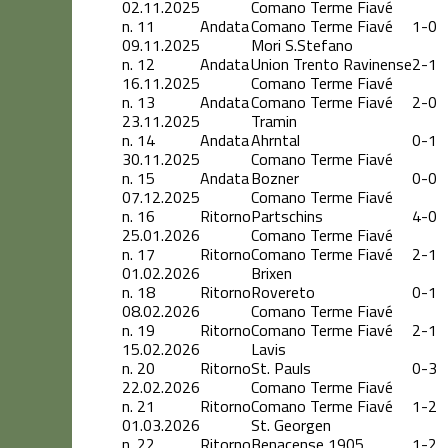
02.11.2025
Comano Terme Fiavé
n.
11
Andata
Comano Terme Fiavé
1-0
09.11.2025
Mori S.Stefano
n.
12
Andata
Union Trento Ravinense
2-1
16.11.2025
Comano Terme Fiavé
n.
13
Andata
Comano Terme Fiavé
2-0
23.11.2025
Tramin
n.
14
Andata
Ahrntal
0-1
30.11.2025
Comano Terme Fiavé
n.
15
Andata
Bozner
0-0
07.12.2025
Comano Terme Fiavé
n.
16
Ritorno
Partschins
4-0
25.01.2026
Comano Terme Fiavé
n.
17
Ritorno
Comano Terme Fiavé
2-1
01.02.2026
Brixen
n.
18
Ritorno
Rovereto
0-1
08.02.2026
Comano Terme Fiavé
n.
19
Ritorno
Comano Terme Fiavé
2-1
15.02.2026
Lavis
n.
20
Ritorno
St. Pauls
0-3
22.02.2026
Comano Terme Fiavé
n.
21
Ritorno
Comano Terme Fiavé
1-2
01.03.2026
St. Georgen
n.
22
Ritorno
Benacense 1905
1-2