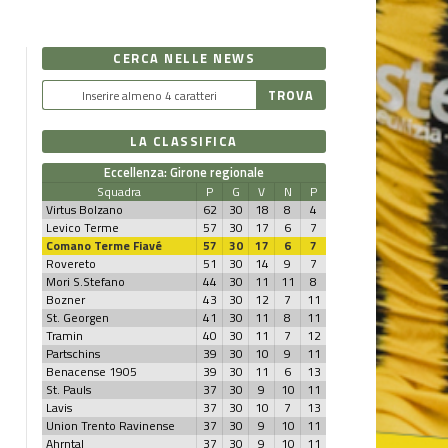
CERCA NELLE NEWS
LA CLASSIFICA
Eccellenza: Girone regionale
Squadra
P
G
V
N
P
Virtus Bolzano
62
30
18
8
4
Levico Terme
57
30
17
6
7
Comano Terme Fiavé
57
30
17
6
7
Rovereto
51
30
14
9
7
Mori S.Stefano
44
30
11
11
8
Bozner
43
30
12
7
11
St. Georgen
41
30
11
8
11
Tramin
40
30
11
7
12
Partschins
39
30
10
9
11
Benacense 1905
39
30
11
6
13
St. Pauls
37
30
9
10
11
Lavis
37
30
10
7
13
Union Trento Ravinense
37
30
9
10
11
Ahrntal
37
30
9
10
11