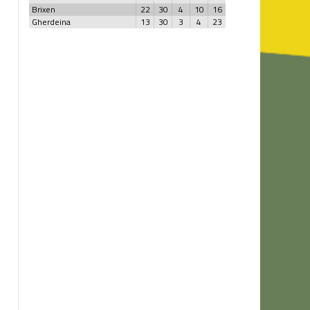
Brixen
22
30
4
10
16
Gherdeina
13
30
3
4
23