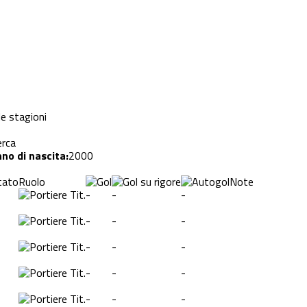
le stagioni
erca
no di nascita:
2000
tato
Ruolo
Note
Tit.
-
-
-
Tit.
-
-
-
Tit.
-
-
-
Tit.
-
-
-
Tit.
-
-
-