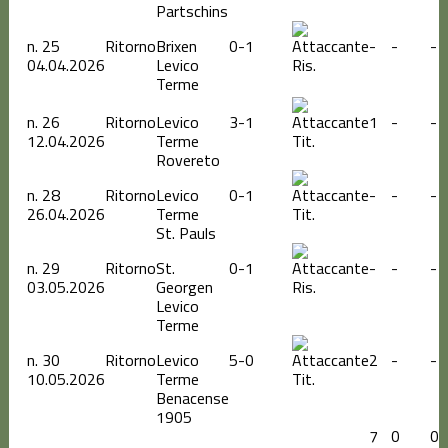
Partschins
n.
25
Ritorno
Brixen
0-1
-
-
-
04.04.2026
Levico
Ris.
Terme
n.
26
Ritorno
Levico
3-1
1
-
-
12.04.2026
Terme
Tit.
Rovereto
n.
28
Ritorno
Levico
0-1
-
-
-
26.04.2026
Terme
Tit.
St. Pauls
n.
29
Ritorno
St.
0-1
-
-
-
03.05.2026
Georgen
Ris.
Levico
Terme
n.
30
Ritorno
Levico
5-0
2
-
-
10.05.2026
Terme
Tit.
Benacense
1905
7
0
0