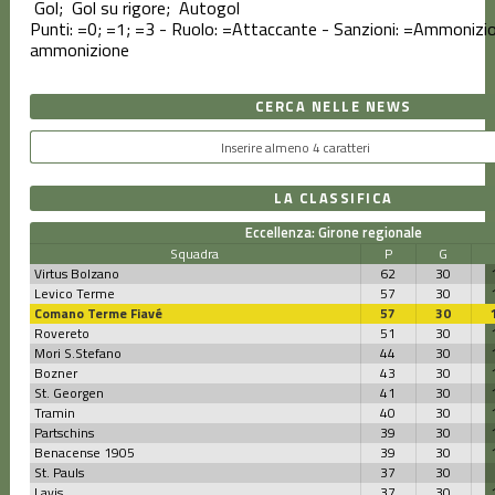
Gol;
Gol su rigore;
Autogol
Punti:
=0;
=1;
=3 - Ruolo:
=Attaccante - Sanzioni:
=Ammonizio
ammonizione
CERCA NELLE NEWS
LA CLASSIFICA
Eccellenza: Girone regionale
Squadra
P
G
Virtus Bolzano
62
30
Levico Terme
57
30
Comano Terme Fiavé
57
30
Rovereto
51
30
Mori S.Stefano
44
30
Bozner
43
30
St. Georgen
41
30
Tramin
40
30
Partschins
39
30
Benacense 1905
39
30
St. Pauls
37
30
Lavis
37
30