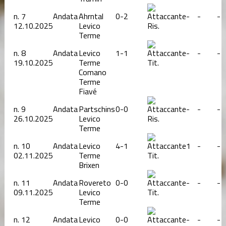
n.
7
Andata
Ahrntal
0-2
-
-
-
12.10.2025
Levico
Ris.
Terme
n.
8
Andata
Levico
1-1
-
-
-
19.10.2025
Terme
Tit.
Comano
Terme
Fiavé
n.
9
Andata
Partschins
0-0
-
-
-
26.10.2025
Levico
Ris.
Terme
n.
10
Andata
Levico
4-1
1
-
-
02.11.2025
Terme
Tit.
Brixen
n.
11
Andata
Rovereto
0-0
-
-
-
09.11.2025
Levico
Tit.
Terme
n.
12
Andata
Levico
0-0
-
-
-