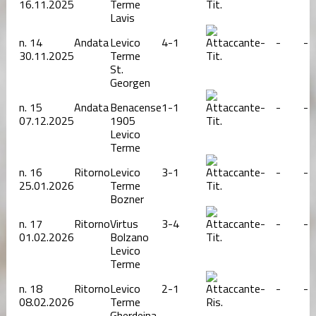
16.11.2025
Terme
Tit.
Lavis
n.
14
Andata
Levico
4-1
-
-
-
30.11.2025
Terme
Tit.
St.
Georgen
n.
15
Andata
Benacense
1-1
-
-
-
07.12.2025
1905
Tit.
Levico
Terme
n.
16
Ritorno
Levico
3-1
-
-
-
25.01.2026
Terme
Tit.
Bozner
n.
17
Ritorno
Virtus
3-4
-
-
-
01.02.2026
Bolzano
Tit.
Levico
Terme
n.
18
Ritorno
Levico
2-1
-
-
-
08.02.2026
Terme
Ris.
Gherdeina