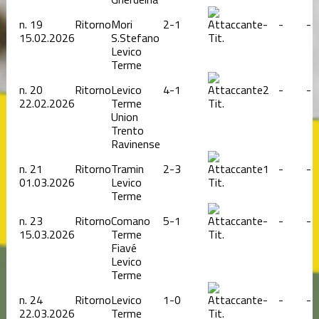
n.
19
Ritorno
Mori
2-1
-
-
-
15.02.2026
S.Stefano
Tit.
Levico
Terme
n.
20
Ritorno
Levico
4-1
2
-
-
22.02.2026
Terme
Tit.
Union
Trento
Ravinense
n.
21
Ritorno
Tramin
2-3
1
-
-
01.03.2026
Levico
Tit.
Terme
n.
23
Ritorno
Comano
5-1
-
-
-
15.03.2026
Terme
Tit.
Fiavé
Levico
Terme
n.
24
Ritorno
Levico
1-0
-
-
-
22.03.2026
Terme
Tit.