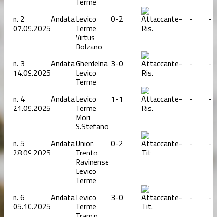
Terme
n.
2
Andata
Levico
0-2
-
-
-
07.09.2025
Terme
Ris.
Virtus
Bolzano
n.
3
Andata
Gherdeina
3-0
-
-
-
14.09.2025
Levico
Ris.
Terme
n.
4
Andata
Levico
1-1
-
-
-
21.09.2025
Terme
Ris.
Mori
S.Stefano
n.
5
Andata
Union
0-2
-
-
-
28.09.2025
Trento
Tit.
Ravinense
Levico
Terme
n.
6
Andata
Levico
3-0
-
-
-
05.10.2025
Terme
Tit.
Tramin