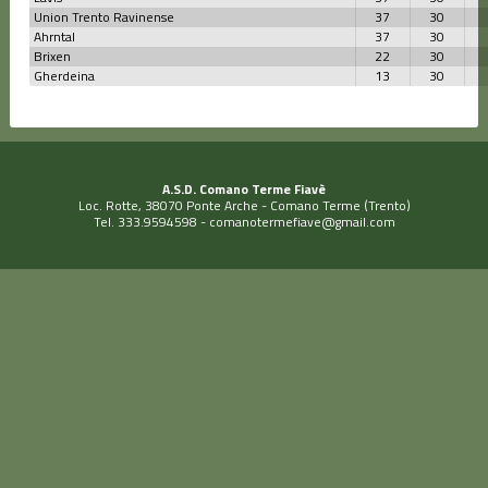
Union Trento Ravinense
37
30
Ahrntal
37
30
Brixen
22
30
Gherdeina
13
30
A.S.D. Comano Terme Fiavè
Loc. Rotte, 38070 Ponte Arche - Comano Terme (Trento)
Tel. 333.9594598 -
comanotermefiave@gmail.com