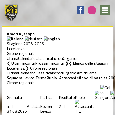
Amorth Jacopo
Stagione 2025-2026
Eccellenza
Girone regionale
Ultima
Calendario
Classifica
Incroci
Organici
❮ Ultimi incontri
Prossimi incontri ❯
Elenco delle stagioni
Eccellenza ❯ Girone regionale
Ultima
Calendario
Classifica
Incroci
Organici
Arbitri
Cerca
Squadra:
Levico Terme
Ruolo:
Attaccante
Anno di nascita:
20
Girone regionale
Giornata
Partita
Risultato
Ruolo
n.
1
Andata
Bozner
2-1
-
-
-
31.08.2025
Levico
Tit.