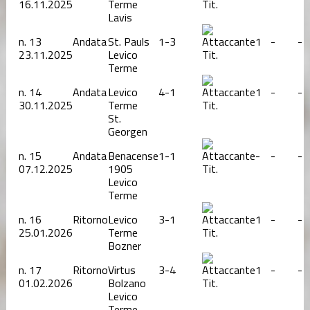
16.11.2025
Terme
Tit.
Lavis
n.
13
Andata
St. Pauls
1-3
1
-
-
23.11.2025
Levico
Tit.
Terme
n.
14
Andata
Levico
4-1
1
-
-
30.11.2025
Terme
Tit.
St.
Georgen
n.
15
Andata
Benacense
1-1
-
-
-
07.12.2025
1905
Tit.
Levico
Terme
n.
16
Ritorno
Levico
3-1
1
-
-
25.01.2026
Terme
Tit.
Bozner
n.
17
Ritorno
Virtus
3-4
1
-
-
01.02.2026
Bolzano
Tit.
Levico
Terme