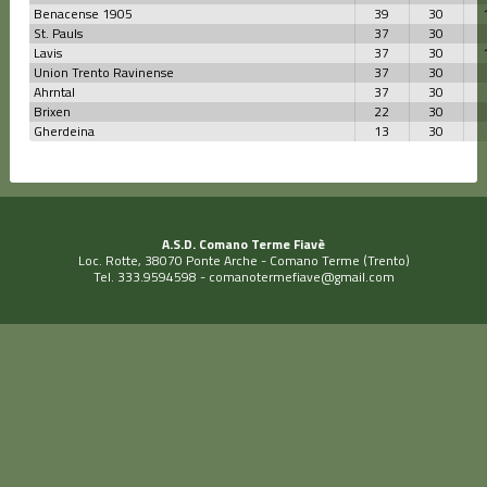
Benacense 1905
39
30
St. Pauls
37
30
Lavis
37
30
Union Trento Ravinense
37
30
Ahrntal
37
30
Brixen
22
30
Gherdeina
13
30
A.S.D. Comano Terme Fiavè
Loc. Rotte, 38070 Ponte Arche - Comano Terme (Trento)
Tel. 333.9594598 -
comanotermefiave@gmail.com