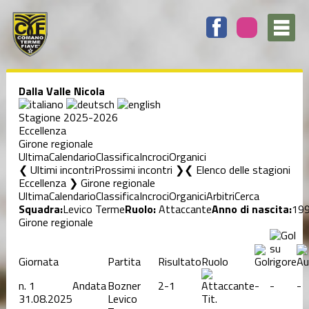
Dalla Valle Nicola
Stagione 2025-2026
Eccellenza
Girone regionale
Ultima
Calendario
Classifica
Incroci
Organici
❮ Ultimi incontri
Prossimi incontri ❯
Elenco delle stagioni
Eccellenza ❯ Girone regionale
Ultima
Calendario
Classifica
Incroci
Organici
Arbitri
Cerca
Squadra:
Levico Terme
Ruolo:
Attaccante
Anno di nascita:
19
Girone regionale
Giornata
Partita
Risultato
Ruolo
n.
1
Andata
Bozner
2-1
-
-
-
31.08.2025
Levico
Tit.