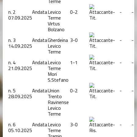
Terme
n.
2
Andata
Levico
0-2
-
-
-
07.09.2025
Terme
Tit.
Virtus
Bolzano
n.
3
Andata
Gherdeina
3-0
-
-
-
14.09.2025
Levico
Tit.
Terme
n.
4
Andata
Levico
1-1
-
-
-
21.09.2025
Terme
Tit.
Mori
S.Stefano
n.
5
Andata
Union
0-2
-
-
-
28.09.2025
Trento
Tit.
Ravinense
Levico
Terme
n.
6
Andata
Levico
3-0
-
-
-
05.10.2025
Terme
Ris.
Tramin