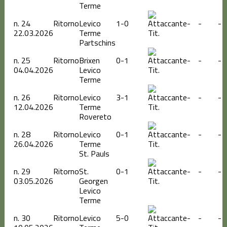
Terme
n.
24
Ritorno
Levico
1-0
-
-
-
22.03.2026
Terme
Tit.
Partschins
n.
25
Ritorno
Brixen
0-1
-
-
-
04.04.2026
Levico
Tit.
Terme
n.
26
Ritorno
Levico
3-1
-
-
-
12.04.2026
Terme
Tit.
Rovereto
n.
28
Ritorno
Levico
0-1
-
-
-
26.04.2026
Terme
Tit.
St. Pauls
n.
29
Ritorno
St.
0-1
-
-
-
03.05.2026
Georgen
Tit.
Levico
Terme
n.
30
Ritorno
Levico
5-0
-
-
-