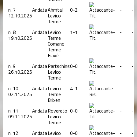
n.
7
Andata
Ahrntal
0-2
-
-
-
12.10.2025
Levico
Tit.
Terme
n.
8
Andata
Levico
1-1
-
-
-
19.10.2025
Terme
Tit.
Comano
Terme
Fiavé
n.
9
Andata
Partschins
0-0
-
-
-
26.10.2025
Levico
Tit.
Terme
n.
10
Andata
Levico
4-1
-
-
-
02.11.2025
Terme
Ris.
Brixen
n.
11
Andata
Rovereto
0-0
-
-
-
09.11.2025
Levico
Tit.
Terme
n.
12
Andata
Levico
0-0
-
-
-