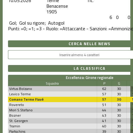
10.05.2026
Terme
Tit.
Benacense
1905
6
0
0
Gol;
Gol su rigore;
Autogol
Punti:
=0;
=1;
=3 - Ruolo:
=Attaccante - Sanzioni:
=Ammonizi
CERCA NELLE NEWS
LA CLASSIFICA
Eccellenza: Girone regionale
Squadra
P
G
Virtus Bolzano
62
30
Levico Terme
57
30
Comano Terme Fiavé
57
30
Rovereto
51
30
Mori S.Stefano
44
30
Bozner
43
30
St. Georgen
41
30
Tramin
40
30
Partschins
39
30