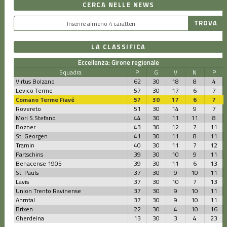
CERCA NELLE NEWS
LA CLASSIFICA
Eccellenza: Girone regionale
Squadra
P
G
V
N
P
Virtus Bolzano
62
30
18
8
4
Levico Terme
57
30
17
6
7
Comano Terme Fiavé
57
30
17
6
7
Rovereto
51
30
14
9
7
Mori S.Stefano
44
30
11
11
8
Bozner
43
30
12
7
11
St. Georgen
41
30
11
8
11
Tramin
40
30
11
7
12
Partschins
39
30
10
9
11
Benacense 1905
39
30
11
6
13
St. Pauls
37
30
9
10
11
Lavis
37
30
10
7
13
Union Trento Ravinense
37
30
9
10
11
Ahrntal
37
30
9
10
11
Brixen
22
30
4
10
16
Gherdeina
13
30
3
4
23