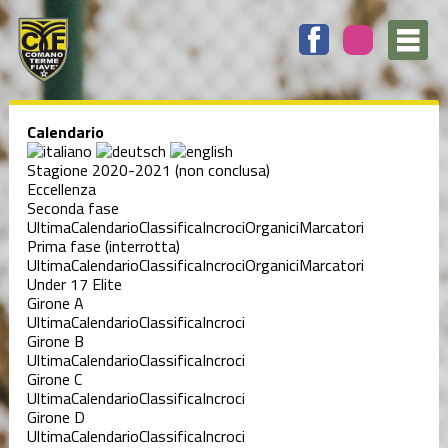
Calendario
Stagione 2020-2021 (non conclusa)
Eccellenza
Seconda fase
Ultima
Calendario
Classifica
Incroci
Organici
Marcatori
Prima fase (interrotta)
Ultima
Calendario
Classifica
Incroci
Organici
Marcatori
Under 17 Elite
Girone A
Ultima
Calendario
Classifica
Incroci
Girone B
Ultima
Calendario
Classifica
Incroci
Girone C
Ultima
Calendario
Classifica
Incroci
Girone D
Ultima
Calendario
Classifica
Incroci