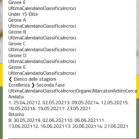
Girone E
Ultima
Calendario
Classifica
Incroci
Under 15 Elite
Girone A
Ultima
Calendario
Classifica
Incroci
Girone B
Ultima
Calendario
Classifica
Incroci
Girone C
Ultima
Calendario
Classifica
Incroci
Girone D
Ultima
Calendario
Classifica
Incroci
Girone E
Ultima
Calendario
Classifica
Incroci
Elenco delle stagioni
Eccellenza ❯ Seconda fase
Ultima
Calendario
Classifica
Incroci
Organici
Marcatori
Arbitri
Cerca
Andata
1.
25.04.2021
2.
02.05.2021
3.
09.05.2021
4.
12.05.2021
5.
16.05.2021
6.
19.05.2021
7.
23.05.2021
Ritorno
8.
30.05.2021
9.
02.06.2021
10.
06.06.2021
11.
13.06.2021
12.
16.06.2021
13.
20.06.2021
14.
27.06.2021