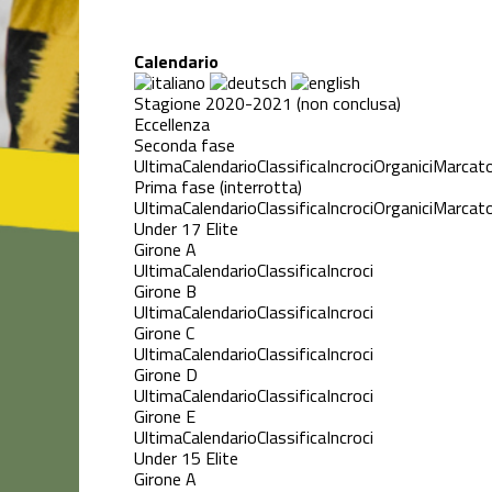
Calendario
Stagione 2020-2021 (non conclusa)
Eccellenza
Seconda fase
Ultima
Calendario
Classifica
Incroci
Organici
Marcato
Prima fase (interrotta)
Ultima
Calendario
Classifica
Incroci
Organici
Marcato
Under 17 Elite
Girone A
Ultima
Calendario
Classifica
Incroci
Girone B
Ultima
Calendario
Classifica
Incroci
Girone C
Ultima
Calendario
Classifica
Incroci
Girone D
Ultima
Calendario
Classifica
Incroci
Girone E
Ultima
Calendario
Classifica
Incroci
Under 15 Elite
Girone A